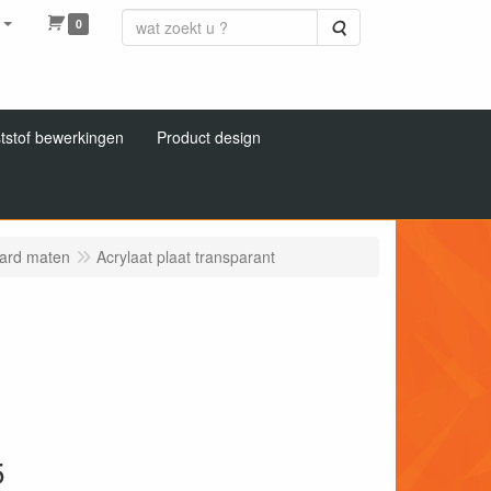
0
Zoeken
tstof bewerkingen
Product design
aard maten
Acrylaat plaat transparant
5