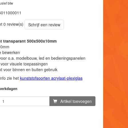
lusief btw
5011000011
et 0 review(s)
Schrijf een review
aat transparant 500x500x10mm
 10mm
e bewerken
voor o.a. modelbouw, led en bedieningspanelen
 voor visuele toepassingen
t voor binnen en buiten gebruik
info zie het
kunststofsoorten acrylaat-plexiglas
 werkdagen
Artikel toevoegen