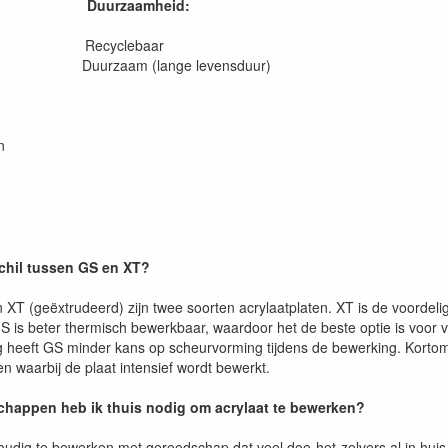
Duurzaamheid:
en Recyclebaar
 Duurzaam (lange levensduur)
n
schil tussen GS en XT?
 XT (geëxtrudeerd) zijn twee soorten acrylaatplaten. XT is de voordeli
S is beter thermisch bewerkbaar, waardoor het de beste optie is voo
g heeft GS minder kans op scheurvorming tijdens de bewerking. Kortom
n waarbij de plaat intensief wordt bewerkt.
happen heb ik thuis nodig om acrylaat te bewerken?
voudig te bewerken met gereedschap dat veel doe-het-zelvers al in hu