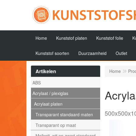
Home
Kunststof platen
Kunststof folie
K
Kunststof soorten
Duurzaamheid
Outlet
Artikelen
Home
Pro
ABS
Acryla
Acrylaat / plexiglas
Acrylaat platen
500x500x
Transparant standaard maten
Transparant op maat
Melkwit, wit en zwart standaard