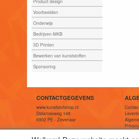
Product design
Voorbeelden
Onderwijs
Bedrijven-MKB
3D Printen
Bewerken van kunststoffen
Sponsoring
CONTACTGEGEVENS
ALG
www.kunststofshop.nl
Contact
Didamseweg 148
Leverin
6902 PE - Zevenaar
Algeme
Privac
E-mail: info@kunststofshop.nl
Links/r
Telefoon: +31 (0) 316 241 994