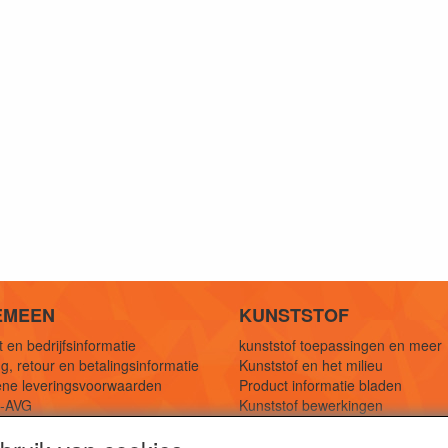
EMEEN
KUNSTSTOF
 en bedrijfsinformatie
kunststof toepassingen en meer
g, retour en betalingsinformatie
Kunststof en het milieu
ne leveringsvoorwaarden
Product informatie bladen
y-AVG
Kunststof bewerkingen
eferenties
1,5 mtr oplossingen
Kunststof soorten uitleg