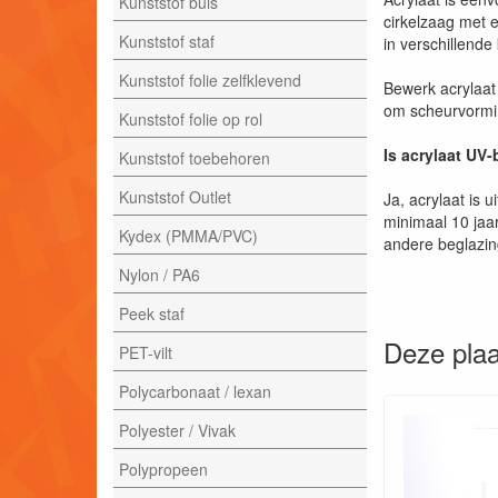
Kunststof buis
cirkelzaag met 
Kunststof staf
in verschillende
Kunststof folie zelfklevend
Bewerk acrylaat 
om scheurvormin
Kunststof folie op rol
Is acrylaat UV
Kunststof toebehoren
Kunststof Outlet
Ja, acrylaat is 
minimaal 10 jaar
Kydex (PMMA/PVC)
andere beglazi
Nylon / PA6
Peek staf
Deze plaa
PET-vilt
Polycarbonaat / lexan
Polyester / Vivak
Polypropeen