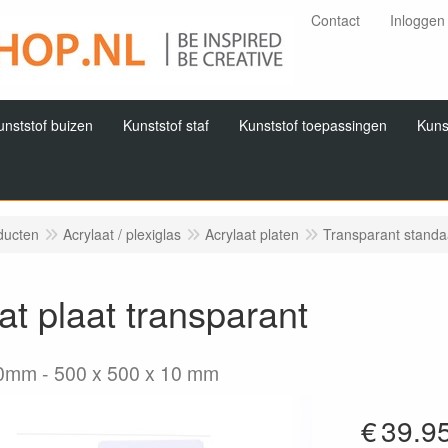
Contact
Inloggen
unststof buizen
Kunststof staf
Kunststof toepassingen
Kuns
ducten
Acrylaat / plexiglas
Acrylaat platen
Transparant stand
at plaat transparant
10mm
500 x 500 x 10 mm
€
39.9