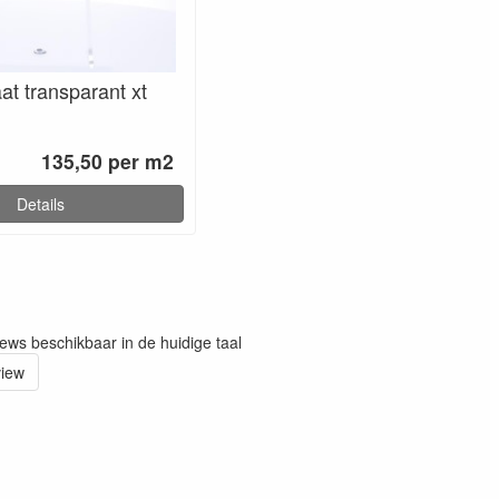
aat transparant xt
135,50 per m2
Details
iews beschikbaar in de huidige taal
view