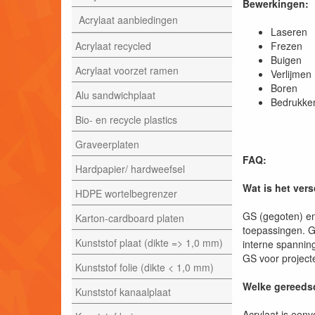
Bewerkingen:
Acrylaat aanbiedingen
Laser
Acrylaat recycled
Frezen
Buigen
Acrylaat voorzet ramen
Verlijmen
Boren
Alu sandwichplaat
Bedrukke
Bio- en recycle plastics
Graveerplaten
FAQ:
Hardpapier/ hardweefsel
Wat is het ver
HDPE wortelbegrenzer
GS (gegoten) en
Karton-cardboard platen
toepassingen. G
Kunststof plaat (dikte => 1,0 mm)
interne spannin
GS voor projecte
Kunststof folie (dikte < 1,0 mm)
Welke gereedsc
Kunststof kanaalplaat
Acrylaat is een