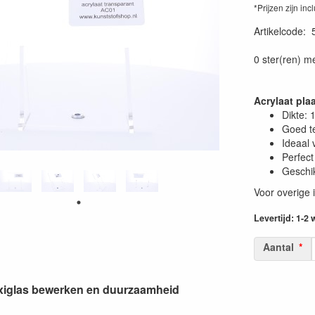
*Prijzen zijn inc
Artikelcode
:
0 ster(ren) m
Acrylaat pl
Dikte:
Goed t
Ideaal 
Perfect
Geschik
Voor overige 
Levertijd: 1-2
Aantal
lexiglas bewerken en duurzaamheid