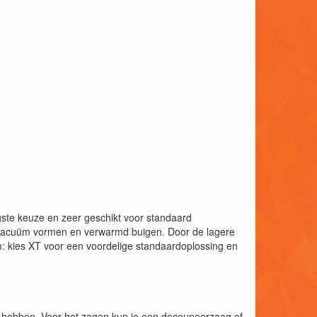
gste keuze en zeer geschikt voor standaard
r vacuüm vormen en verwarmd buigen. Door de lagere
: kies XT voor een voordelige standaardoplossing en
is hebben. Voor het zagen kun je een decoupeerzaag of