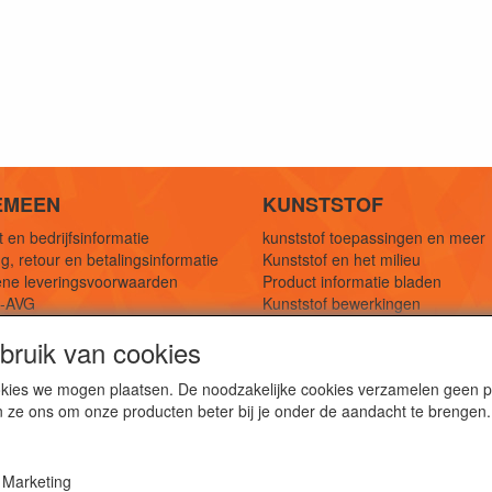
EMEEN
KUNSTSTOF
 en bedrijfsinformatie
kunststof toepassingen en meer
g, retour en betalingsinformatie
Kunststof en het milieu
ne leveringsvoorwaarden
Product informatie bladen
y-AVG
Kunststof bewerkingen
eferenties
1,5 mtr oplossingen
ruik van cookies
Kunststof soorten uitleg
cookies we mogen plaatsen. De noodzakelijke cookies verzamelen geen
n ze ons om onze producten beter bij je onder de aandacht te brengen.
webshop voor kunststof platen, folies, buizen en staf materi
ststof bewerkingen, productontwerp en duurzame oplossin
Marketing