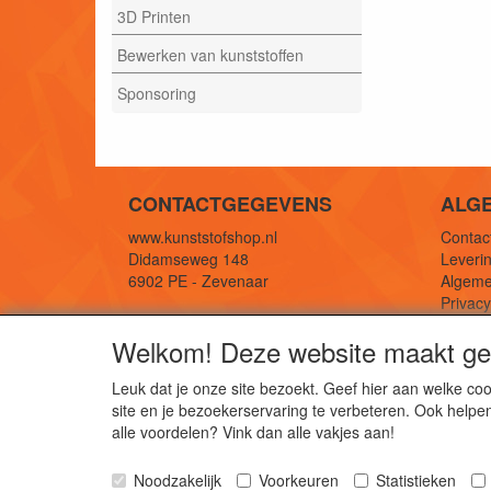
3D Printen
Bewerken van kunststoffen
Sponsoring
CONTACTGEGEVENS
ALG
www.kunststofshop.nl
Contact
Didamseweg 148
Leverin
6902 PE - Zevenaar
Algeme
Privac
E-mail: info@kunststofshop.nl
Links/r
Welkom! Deze website maakt geb
Telefoon: +31 (0) 316 241 994
Leuk dat je onze site bezoekt. Geef hier aan welke 
site en je bezoekerservaring te verbeteren. Ook helpe
De 
alle voordelen? Vink dan alle vakjes aan!
Kun
Noodzakelijk
Voorkeuren
Statistieken