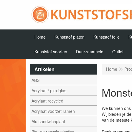
Home
Kunststof platen
Kunststof folie
K
Kunststof soorten
Duurzaamheid
Outlet
Artikelen
Home
Pro
ABS
Monste
Acrylaat / plexiglas
Acrylaat recycled
We kunnen ons v
Acrylaat voorzet ramen
Wij bieden je d
Van de meeste k
Alu sandwichplaat
Bio- en recycle plastics
Denk eraan om bi