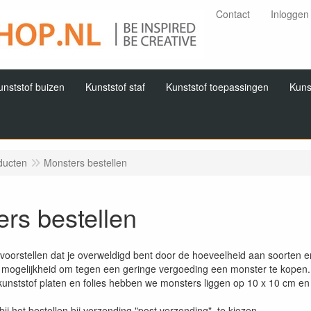
Contact
Inloggen
unststof buizen
Kunststof staf
Kunststof toepassingen
Kuns
ducten
Monsters bestellen
rs bestellen
oorstellen dat je overweldigd bent door de hoeveelheid aan soorten en
e mogelijkheid om tegen een geringe vergoeding een monster te kopen.
unststof platen en folies hebben we monsters liggen op 10 x 10 cm e
j het bestellen bij verzending "post verzending" te kiezen.