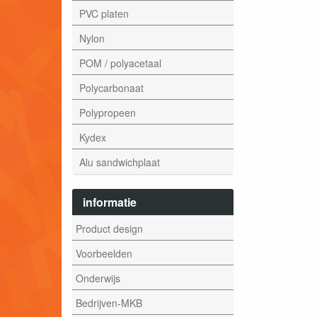
PVC platen
Nylon
POM / polyacetaal
Polycarbonaat
Polypropeen
Kydex
Alu sandwichplaat
informatie
Product design
Voorbeelden
Onderwijs
Bedrijven-MKB