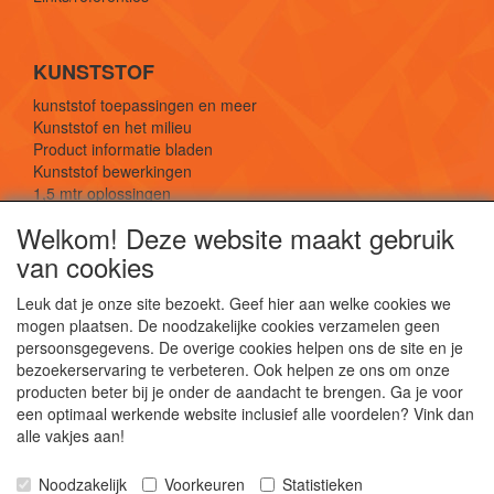
KUNSTSTOF
kunststof toepassingen en meer
Kunststof en het milieu
Product informatie bladen
Kunststof bewerkingen
1,5 mtr oplossingen
Kunststof soorten uitleg
Welkom! Deze website maakt gebruik
van cookies
SOCIALE MEDIA
Leuk dat je onze site bezoekt. Geef hier aan welke cookies we
mogen plaatsen. De noodzakelijke cookies verzamelen geen
persoonsgegevens. De overige cookies helpen ons de site en je
bezoekerservaring te verbeteren. Ook helpen ze ons om onze
producten beter bij je onder de aandacht te brengen. Ga je voor
een optimaal werkende website inclusief alle voordelen? Vink dan
De webshop voor kunststof platen, folies, buizen
alle vakjes aan!
en staf materiaal.
Kunststof bewerkingen, productontwerp en
Noodzakelijk
Voorkeuren
Statistieken