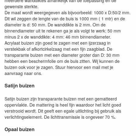
meerdere wanddiktes afhankelijk van de toepassing en de
gewenste sterkte.
De maat wordt weergegeven als bijvoorbeeld: 1000 x D:50/2 mm.
Dit wil zeggen de lengte van de buis is 1000 mm ( 1 mtr) en de
diameter is d: 50 mm. De wanddikte is 2 mm. Om de
binnendiameter uit te rekenen ga je als volgt te werk: 50 mm
minus 2 x de wanddikte: 4 mm: 46 mm binnendiameter.
Acrylaat buizen zijn goed te zagen met een ijzerzaag in
verstekbak of afkortcirkelzaag met een fijn zaagblad. De
transparante buizen met een diameter groter dan D: 30 mm
hebben een beschermfolie om de buis zitten. Wij kunnen de
buizen ook voor je zagen. Stuur hiervoor een mail met je
aanvraag naar ons.
Satijn buizen
Satijn buizen zijn transparante buizen met een gematteerd
oppervlakte. De mattering is heel fijn waardoor het licht goed
verstrooid wordt. Dit geeft een egale uitlichting bij gebruik als
verlichtingselement. De lichttransmissie is ongeveer 70 %.
Opaal buizen