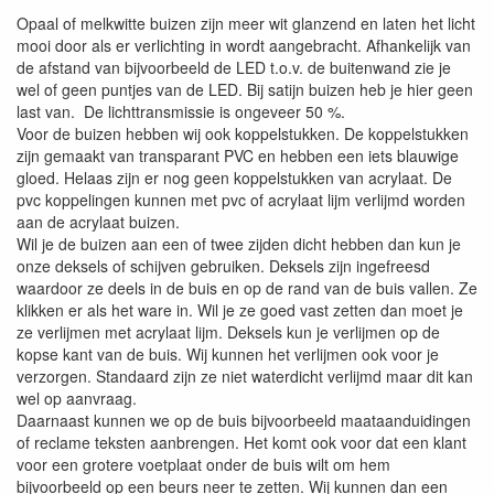
Opaal of melkwitte buizen zijn meer wit glanzend en laten het licht
mooi door als er verlichting in wordt aangebracht. Afhankelijk van
de afstand van bijvoorbeeld de LED t.o.v. de buitenwand zie je
wel of geen puntjes van de LED. Bij satijn buizen heb je hier geen
last van. De lichttransmissie is ongeveer 50 %.
Voor de buizen hebben wij ook koppelstukken. De koppelstukken
zijn gemaakt van transparant PVC en hebben een iets blauwige
gloed. Helaas zijn er nog geen koppelstukken van acrylaat. De
pvc koppelingen kunnen met pvc of acrylaat lijm verlijmd worden
aan de acrylaat buizen.
Wil je de buizen aan een of twee zijden dicht hebben dan kun je
onze deksels of schijven gebruiken. Deksels zijn ingefreesd
waardoor ze deels in de buis en op de rand van de buis vallen. Ze
klikken er als het ware in. Wil je ze goed vast zetten dan moet je
ze verlijmen met acrylaat lijm. Deksels kun je verlijmen op de
kopse kant van de buis. Wij kunnen het verlijmen ook voor je
verzorgen. Standaard zijn ze niet waterdicht verlijmd maar dit kan
wel op aanvraag.
Daarnaast kunnen we op de buis bijvoorbeeld maataanduidingen
of reclame teksten aanbrengen. Het komt ook voor dat een klant
voor een grotere voetplaat onder de buis wilt om hem
bijvoorbeeld op een beurs neer te zetten. Wij kunnen dan een