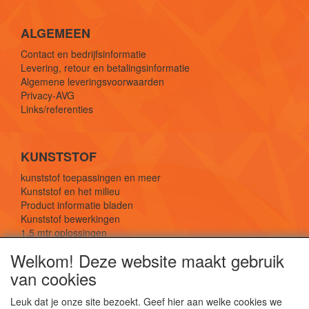
ALGEMEEN
Contact en bedrijfsinformatie
Levering, retour en betalingsinformatie
Algemene leveringsvoorwaarden
Privacy-AVG
Links/referenties
KUNSTSTOF
kunststof toepassingen en meer
Kunststof en het milieu
Product informatie bladen
Kunststof bewerkingen
1,5 mtr oplossingen
Kunststof soorten uitleg
Welkom! Deze website maakt gebruik
van cookies
SOCIALE MEDIA
Leuk dat je onze site bezoekt. Geef hier aan welke cookies we