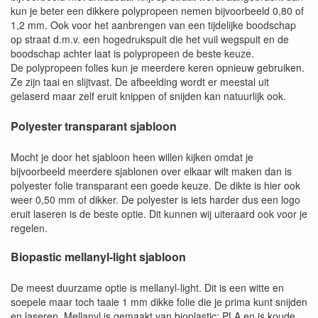
kun je beter een dikkere polypropeen nemen bijvoorbeeld 0,80 of
1,2 mm. Ook voor het aanbrengen van een tijdelijke boodschap
op straat d.m.v. een hogedrukspuit die het vuil wegspuit en de
boodschap achter laat is polypropeen de beste keuze.
De polypropeen folies kun je meerdere keren opnieuw gebruiken.
Ze zijn taai en slijtvast. De afbeelding wordt er meestal uit
gelaserd maar zelf eruit knippen of snijden kan natuurlijk ook.
Polyester transparant sjabloon
Mocht je door het sjabloon heen willen kijken omdat je
bijvoorbeeld meerdere sjablonen over elkaar wilt maken dan is
polyester folie transparant een goede keuze. De dikte is hier ook
weer 0,50 mm of dikker. De polyester is iets harder dus een logo
eruit laseren is de beste optie. Dit kunnen wij uiteraard ook voor je
regelen.
Biopastic mellanyl-light sjabloon
De meest duurzame optie is mellanyl-light. Dit is een witte en
soepele maar toch taaie 1 mm dikke folie die je prima kunt snijden
en laseren. Mellanyl is gemaakt van bioplastic; PLA en is koude