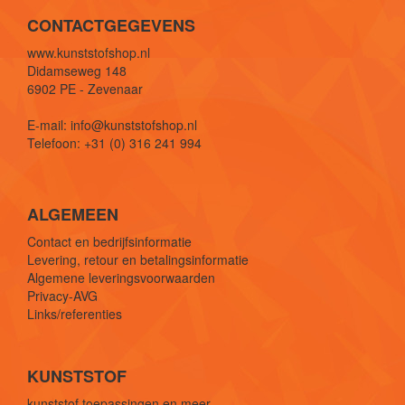
CONTACTGEGEVENS
www.kunststofshop.nl
Didamseweg 148
6902 PE - Zevenaar
E-mail: info@kunststofshop.nl
Telefoon: +31 (0) 316 241 994
ALGEMEEN
Contact en bedrijfsinformatie
Levering, retour en betalingsinformatie
Algemene leveringsvoorwaarden
Privacy-AVG
Links/referenties
KUNSTSTOF
kunststof toepassingen en meer