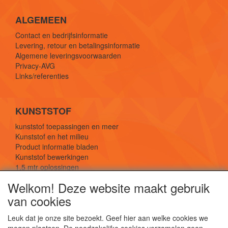
ALGEMEEN
Contact en bedrijfsinformatie
Levering, retour en betalingsinformatie
Algemene leveringsvoorwaarden
Privacy-AVG
Links/referenties
KUNSTSTOF
kunststof toepassingen en meer
Kunststof en het milieu
Product informatie bladen
Kunststof bewerkingen
1,5 mtr oplossingen
Kunststof soorten uitleg
Welkom! Deze website maakt gebruik
van cookies
SOCIALE MEDIA
Leuk dat je onze site bezoekt. Geef hier aan welke cookies we