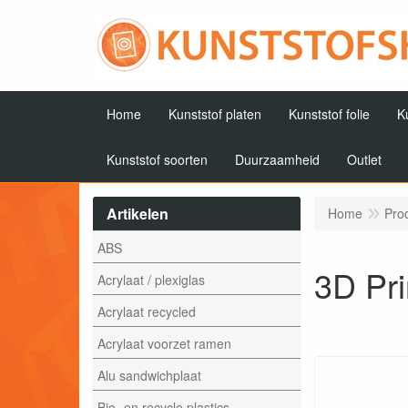
Home
Kunststof platen
Kunststof folie
K
Kunststof soorten
Duurzaamheid
Outlet
Artikelen
Home
Pro
ABS
3D Pri
Acrylaat / plexiglas
Acrylaat recycled
Acrylaat voorzet ramen
Alu sandwichplaat
Bio- en recycle plastics