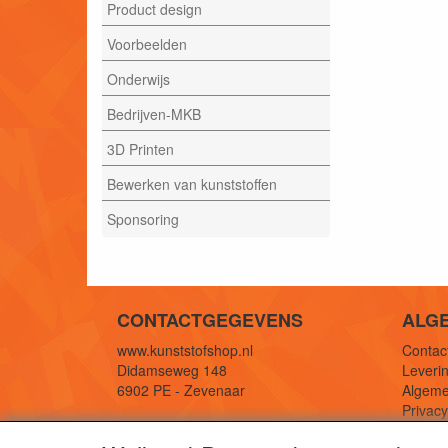
Product design
Voorbeelden
Onderwijs
Bedrijven-MKB
3D Printen
Bewerken van kunststoffen
Sponsoring
CONTACTGEGEVENS
ALG
www.kunststofshop.nl
Contact
Didamseweg 148
Leverin
6902 PE - Zevenaar
Algeme
Privac
E-mail: info@kunststofshop.nl
Links/r