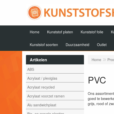
Home
Kunststof platen
Kunststof folie
K
Kunststof soorten
Duurzaamheid
Outlet
Artikelen
Home
Pro
ABS
PVC
Acrylaat / plexiglas
Acrylaat recycled
Ons assortiment
Acrylaat voorzet ramen
goed te bewerke
grijs, rood of z
Alu sandwichplaat
Bio- en recycle plastics