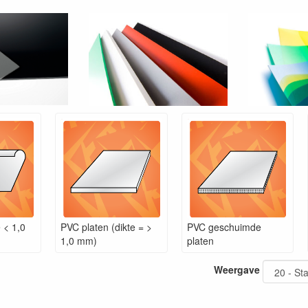
e < 1,0
PVC platen (dikte = >
PVC geschuimde
1,0 mm)
platen
Weergave