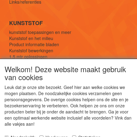
Links/referenties
KUNSTSTOF
kunststof toepassingen en meer
Kunststof en het milieu
Product informatie bladen
Kunststof bewerkingen
1,5 mtr oplossingen
Kunststof soorten uitleg
Welkom! Deze website maakt gebruik
van cookies
SOCIALE MEDIA
Leuk dat je onze site bezoekt. Geef hier aan welke cookies we
mogen plaatsen. De noodzakelijke cookies verzamelen geen
persoonsgegevens. De overige cookies helpen ons de site en je
bezoekerservaring te verbeteren. Ook helpen ze ons om onze
producten beter bij je onder de aandacht te brengen. Ga je voor
een optimaal werkende website inclusief alle voordelen? Vink dan
De webshop voor kunststof platen, folies, buizen
alle vakjes aan!
en staf materiaal.
Kunststof bewerkingen, productontwerp en