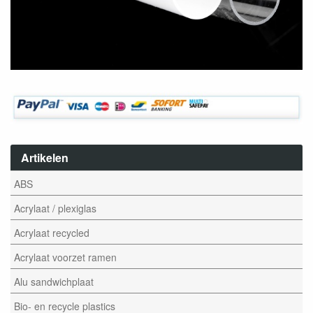
Artikelen
ABS
Acrylaat / plexiglas
Acrylaat recycled
Acrylaat voorzet ramen
Alu sandwichplaat
Bio- en recycle plastics