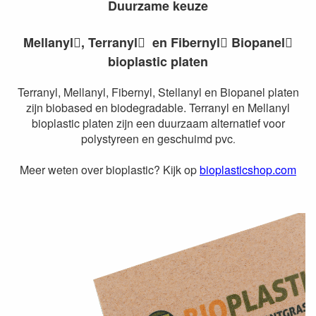
Duurzame keuze
Mellanyl
, Terranyl
en Fibernyl
Biopanel




bioplastic platen
Terranyl, Mellanyl, Fibernyl, Stellanyl en Biopanel platen
zijn biobased en biodegradable. Terranyl en Mellanyl
bioplastic platen zijn een duurzaam alternatief voor
polystyreen en geschuimd pvc
.
Meer weten over bioplastic? Kijk op
bioplasticshop.com