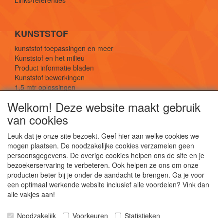
KUNSTSTOF
kunststof toepassingen en meer
Kunststof en het milieu
Product informatie bladen
Kunststof bewerkingen
1,5 mtr oplossingen
Kunststof soorten uitleg
Welkom! Deze website maakt gebruik
van cookies
SOCIALE MEDIA
Leuk dat je onze site bezoekt. Geef hier aan welke cookies we
mogen plaatsen. De noodzakelijke cookies verzamelen geen
persoonsgegevens. De overige cookies helpen ons de site en je
bezoekerservaring te verbeteren. Ook helpen ze ons om onze
producten beter bij je onder de aandacht te brengen. Ga je voor
een optimaal werkende website inclusief alle voordelen? Vink dan
De webshop voor kunststof platen, folies, buizen
alle vakjes aan!
en staf materiaal.
Kunststof bewerkingen, productontwerp en
Noodzakelijk
Voorkeuren
Statistieken