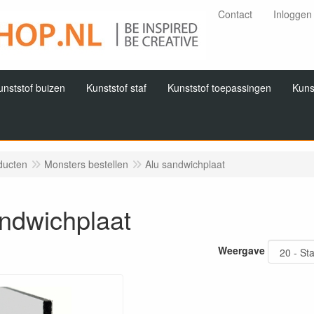
Contact
Inloggen
unststof buizen
Kunststof staf
Kunststof toepassingen
Kuns
ducten
Monsters bestellen
Alu sandwichplaat
ndwichplaat
Weergave