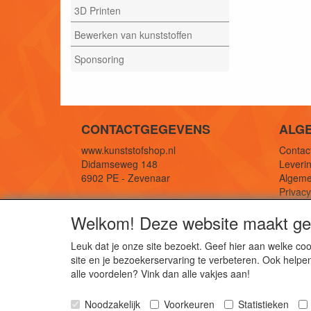
3D Printen
Bewerken van kunststoffen
Sponsoring
CONTACTGEGEVENS
ALG
www.kunststofshop.nl
Contact
Didamseweg 148
Leverin
6902 PE - Zevenaar
Algeme
Privac
E-mail: info@kunststofshop.nl
Links/r
Welkom! Deze website maakt geb
Telefoon: +31 (0) 316 241 994
Leuk dat je onze site bezoekt. Geef hier aan welke 
site en je bezoekerservaring te verbeteren. Ook helpe
De 
alle voordelen? Vink dan alle vakjes aan!
Kun
Noodzakelijk
Voorkeuren
Statistieken