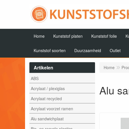
Home
Kunststof platen
Kunststof folie
K
Kunststof soorten
Duurzaamheid
Outlet
Artikelen
Home
Pro
ABS
Alu sa
Acrylaat / plexiglas
Acrylaat recycled
Acrylaat voorzet ramen
Alu sandwichplaat
Bio- en recycle plastics