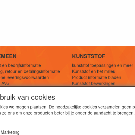
EMEEN
KUNSTSTOF
 en bedrijfsinformatie
kunststof toepassingen en meer
g, retour en betalingsinformatie
Kunststof en het milieu
ne leveringsvoorwaarden
Product informatie bladen
y-AVG
Kunststof bewerkingen
eferenties
1,5 mtr oplossingen
ruik van cookies
Kunststof soorten uitleg
cookies we mogen plaatsen. De noodzakelijke cookies verzamelen geen
n ze ons om onze producten beter bij je onder de aandacht te brengen.
webshop voor kunststof platen, folies, buizen en staf materi
ststof bewerkingen, productontwerp en duurzame oplossin
Marketing