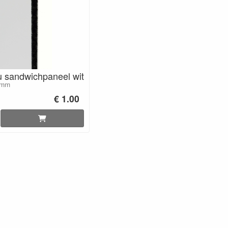
u sandwichpaneel wit
 mm
€ 1.00