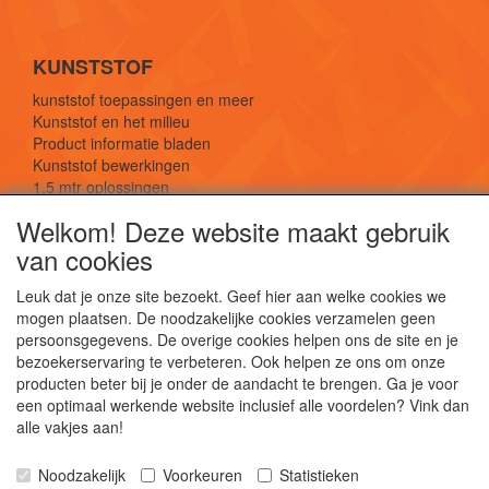
KUNSTSTOF
kunststof toepassingen en meer
Kunststof en het milieu
Product informatie bladen
Kunststof bewerkingen
1,5 mtr oplossingen
Kunststof soorten uitleg
Welkom! Deze website maakt gebruik
van cookies
SOCIALE MEDIA
Leuk dat je onze site bezoekt. Geef hier aan welke cookies we
mogen plaatsen. De noodzakelijke cookies verzamelen geen
persoonsgegevens. De overige cookies helpen ons de site en je
bezoekerservaring te verbeteren. Ook helpen ze ons om onze
producten beter bij je onder de aandacht te brengen. Ga je voor
een optimaal werkende website inclusief alle voordelen? Vink dan
De webshop voor kunststof platen, folies, buizen
alle vakjes aan!
en staf materiaal.
Kunststof bewerkingen, productontwerp en
Noodzakelijk
Voorkeuren
Statistieken
duurzame oplossingen.