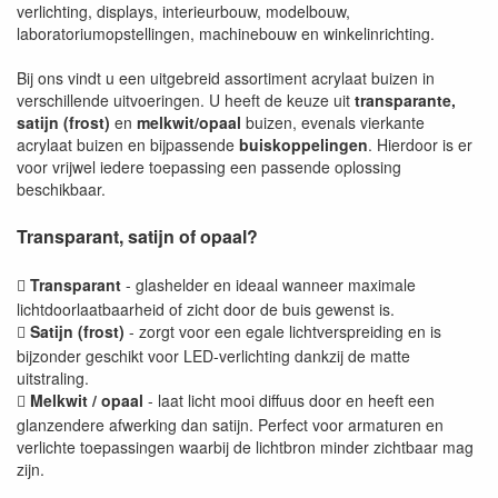
verlichting, displays, interieurbouw, modelbouw,
laboratoriumopstellingen, machinebouw en winkelinrichting.
Bij ons vindt u een uitgebreid assortiment acrylaat buizen in
verschillende uitvoeringen. U heeft de keuze uit
transparante,
satijn (frost)
en
melkwit/opaal
buizen, evenals vierkante
acrylaat buizen en bijpassende
buiskoppelingen
. Hierdoor is er
voor vrijwel iedere toepassing een passende oplossing
beschikbaar.
Transparant, satijn of opaal?
Transparant
- glashelder en ideaal wanneer maximale

lichtdoorlaatbaarheid of zicht door de buis gewenst is.
Satijn (frost)
- zorgt voor een egale lichtverspreiding en is

bijzonder geschikt voor LED-verlichting dankzij de matte
uitstraling.
Melkwit / opaal
- laat licht mooi diffuus door en heeft een

glanzendere afwerking dan satijn. Perfect voor armaturen en
verlichte toepassingen waarbij de lichtbron minder zichtbaar mag
zijn.