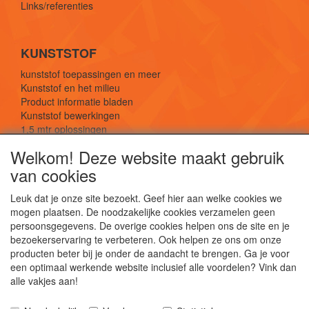
Links/referenties
KUNSTSTOF
kunststof toepassingen en meer
Kunststof en het milieu
Product informatie bladen
Kunststof bewerkingen
1,5 mtr oplossingen
Kunststof soorten uitleg
Welkom! Deze website maakt gebruik
van cookies
SOCIALE MEDIA
Leuk dat je onze site bezoekt. Geef hier aan welke cookies we
mogen plaatsen. De noodzakelijke cookies verzamelen geen
persoonsgegevens. De overige cookies helpen ons de site en je
bezoekerservaring te verbeteren. Ook helpen ze ons om onze
producten beter bij je onder de aandacht te brengen. Ga je voor
een optimaal werkende website inclusief alle voordelen? Vink dan
De webshop voor kunststof platen, folies, buizen
alle vakjes aan!
en staf materiaal.
Kunststof bewerkingen, productontwerp en