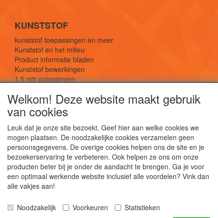
KUNSTSTOF
kunststof toepassingen en meer
Kunststof en het milieu
Product informatie bladen
Kunststof bewerkingen
1,5 mtr oplossingen
Kunststof soorten uitleg
Welkom! Deze website maakt gebruik
van cookies
SOCIALE MEDIA
Leuk dat je onze site bezoekt. Geef hier aan welke cookies we
mogen plaatsen. De noodzakelijke cookies verzamelen geen
persoonsgegevens. De overige cookies helpen ons de site en je
bezoekerservaring te verbeteren. Ook helpen ze ons om onze
producten beter bij je onder de aandacht te brengen. Ga je voor
een optimaal werkende website inclusief alle voordelen? Vink dan
De webshop voor kunststof platen, folies, buizen
alle vakjes aan!
en staf materiaal.
Kunststof bewerkingen, productontwerp en
Noodzakelijk
Voorkeuren
Statistieken
duurzame oplossingen.