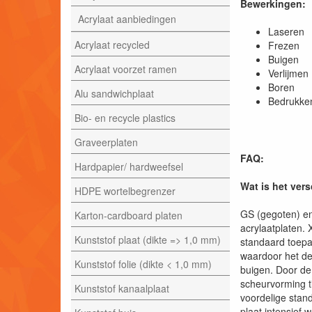
Bewerkingen:
Acrylaat aanbiedingen
Laser
Acrylaat recycled
Frezen
Buigen
Acrylaat voorzet ramen
Verlijmen
Boren
Alu sandwichplaat
Bedrukke
Bio- en recycle plastics
Graveerplaten
FAQ:
Hardpapier/ hardweefsel
Wat is het ver
HDPE wortelbegrenzer
GS (gegoten) en
Karton-cardboard platen
acrylaatplaten. 
Kunststof plaat (dikte => 1,0 mm)
standaard toepa
waardoor het de
Kunststof folie (dikte < 1,0 mm)
buigen. Door de
scheurvorming t
Kunststof kanaalplaat
voordelige stan
plaat intensief 