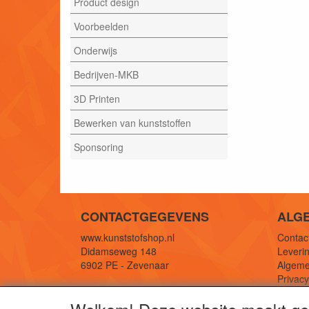
Product design
Voorbeelden
Onderwijs
Bedrijven-MKB
3D Printen
Bewerken van kunststoffen
Sponsoring
CONTACTGEGEVENS
ALG
www.kunststofshop.nl
Contact
Didamseweg 148
Leverin
6902 PE - Zevenaar
Algeme
Privac
E-mail: info@kunststofshop.nl
Links/r
Telefoon: +31 (0) 316 241 994