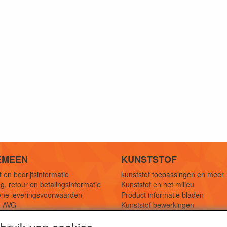
EMEEN
KUNSTSTOF
 en bedrijfsinformatie
kunststof toepassingen en meer
g, retour en betalingsinformatie
Kunststof en het milieu
ne leveringsvoorwaarden
Product informatie bladen
y-AVG
Kunststof bewerkingen
eferenties
1,5 mtr oplossingen
Kunststof soorten uitleg