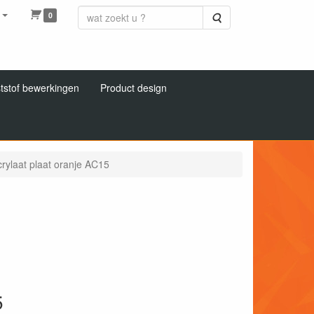
0
Zoeken
tstof bewerkingen
Product design
rylaat plaat oranje AC15
5