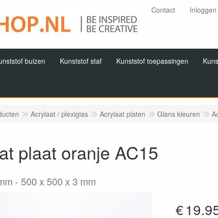
Contact
Inloggen
unststof buizen
Kunststof staf
Kunststof toepassingen
Kuns
ducten
Acrylaat / plexiglas
Acrylaat platen
Glans kleuren
Ac
at plaat oranje AC15
3mm
500 x 500 x 3 mm
€
19.9