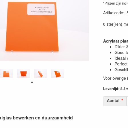
*Prijzen zijn inc
Artikelcode
:
0 ster(ren) m
Acrylaat pl
Dikte:
Goed t
Ideaal 
Perfect
Geschik
Voor overige 
Levertijd: 2-3
Aantal
lexiglas bewerken en duurzaamheid