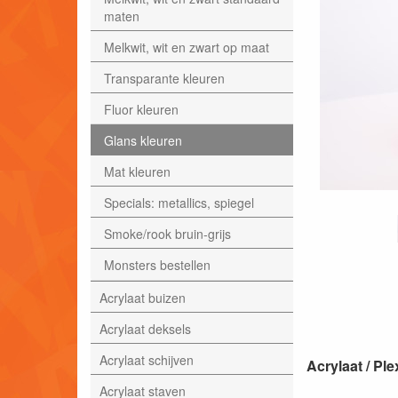
maten
Melkwit, wit en zwart op maat
Transparante kleuren
Fluor kleuren
Glans kleuren
Mat kleuren
Specials: metallics, spiegel
Smoke/rook bruin-grijs
Monsters bestellen
Acrylaat buizen
Acrylaat deksels
Acrylaat schijven
Acrylaat / P
Acrylaat staven