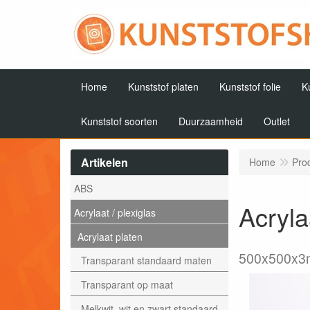
Home
Kunststof platen
Kunststof folie
K
Kunststof soorten
Duurzaamheid
Outlet
Artikelen
Home
Pro
ABS
Acryla
Acrylaat / plexiglas
Acrylaat platen
500x500x
Transparant standaard maten
Transparant op maat
Melkwit, wit en zwart standaard