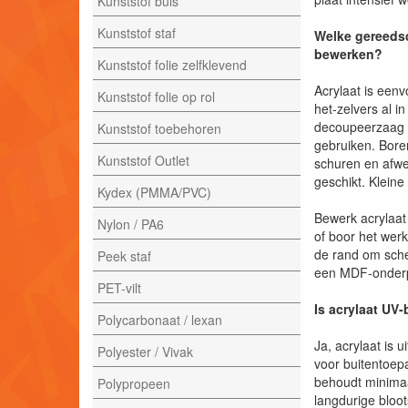
Kunststof buis
Kunststof staf
Welke gereedsc
bewerken?
Kunststof folie zelfklevend
Acrylaat is een
Kunststof folie op rol
het-zelvers al i
decoupeerzaag o
Kunststof toebehoren
gebruiken. Bore
Kunststof Outlet
schuren en afwer
geschikt. Klein
Kydex (PMMA/PVC)
Bewerk acrylaat 
Nylon / PA6
of boor het wer
de rand om sche
Peek staf
een MDF-onderpl
PET-vilt
Is acrylaat UV
Polycarbonaat / lexan
Ja, acrylaat is 
Polyester / Vivak
voor buitentoep
behoudt minimaal 
Polypropeen
langdurige bloot