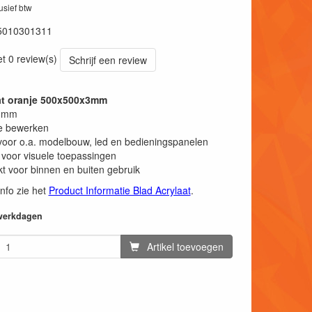
lusief btw
5010301311
et 0 review(s)
Schrijf een review
aat oranje 500x500x3mm
 3mm
e bewerken
voor o.a. modelbouw, led en bedieningspanelen
 voor visuele toepassingen
t voor binnen en buiten gebruik
info zie het
Product Informatie Blad Acrylaat
.
 werkdagen
Artikel toevoegen