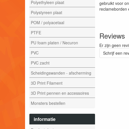
Polyethyleen plaat
gebruikt voor o
reclameborden 
Polystyreen plaat
POM / polyacetaal
PTFE
Reviews
PU foam platen / Necuron
Er zijn geen rev
PVC
Schrijf een re
PVC zacht
Scheidingswanden - afscherming
3D Print Filament
3D Print pennen en accessoires
Monsters bestellen
informatie