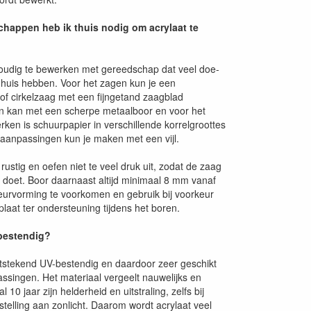
happen heb ik thuis nodig om acrylaat te
voudig te bewerken met gereedschap dat veel doe-
n huis hebben. Voor het zagen kun je een
f cirkelzaag met een fijngetand zaagblad
n kan met een scherpe metaalboor en voor het
ken is schuurpapier in verschillende korrelgroottes
e aanpassingen kun je maken met een vijl.
rustig en oefen niet te veel druk uit, zodat de zaag
k doet. Boor daarnaast altijd minimaal 8 mm vanaf
urvorming te voorkomen en gebruik bij voorkeur
aat ter ondersteuning tijdens het boren.
-bestendig?
uitstekend UV-bestendig en daardoor zeer geschikt
assingen. Het materiaal vergeelt nauwelijks en
10 jaar zijn helderheid en uitstraling, zelfs bij
stelling aan zonlicht. Daarom wordt acrylaat veel