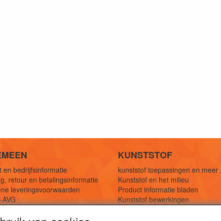
EMEEN
KUNSTSTOF
 en bedrijfsinformatie
kunststof toepassingen en meer
g, retour en betalingsinformatie
Kunststof en het milieu
ne leveringsvoorwaarden
Product informatie bladen
y-AVG
Kunststof bewerkingen
eferenties
1,5 mtr oplossingen
Kunststof soorten uitleg