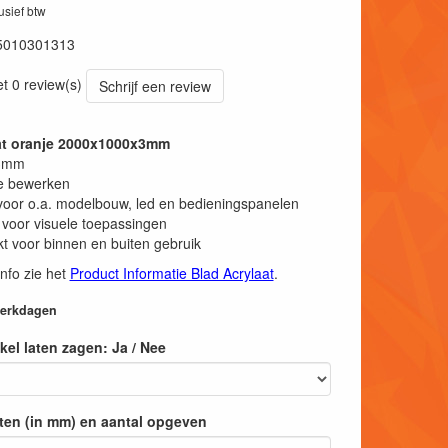
lusief btw
5010301313
et 0 review(s)
Schrijf een review
aat oranje 2000x1000x3mm
 3mm
e bewerken
voor o.a. modelbouw, led en bedieningspanelen
 voor visuele toepassingen
t voor binnen en buiten gebruik
info zie het
Product Informatie Blad Acrylaat
.
 werkdagen
tikel laten zagen: Ja / Nee
ten (in mm) en aantal opgeven