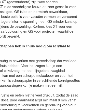
 XT (geëxtrudeerd) zijn twee soorten
XT is de voordeligste keuze en zeer geschikt voor
ssingen. GS is beter thermisch bewerkbaar,
 beste optie is voor vacuüm vormen en verwarmd
 lagere interne spanning heeft GS minder kans op
ijdens de bewerking. Kortom: kies XT voor een
daardoplossing en GS voor projecten waarbij de
wordt bewerkt.
happen heb ik thuis nodig om acrylaat te
voudig te bewerken met gereedschap dat veel doe-
n huis hebben. Voor het zagen kun je een
f cirkelzaag met een fijngetand zaagblad
n kan met een scherpe metaalboor en voor het
ken is schuurpapier in verschillende korrelgroottes
e aanpassingen kun je maken met een vijl.
rustig en oefen niet te veel druk uit, zodat de zaag
k doet. Boor daarnaast altijd minimaal 8 mm vanaf
urvorming te voorkomen en gebruik bij voorkeur
aat ter ondersteuning tijdens het boren.