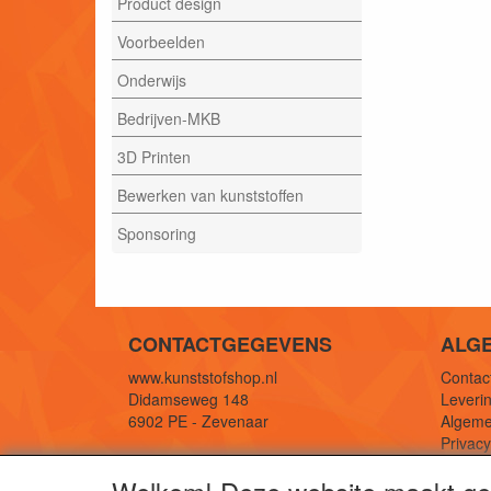
Product design
Voorbeelden
Onderwijs
Bedrijven-MKB
3D Printen
Bewerken van kunststoffen
Sponsoring
CONTACTGEGEVENS
ALG
www.kunststofshop.nl
Contact
Didamseweg 148
Leverin
6902 PE - Zevenaar
Algeme
Privac
E-mail: info@kunststofshop.nl
Links/r
Telefoon: +31 (0) 316 241 994