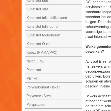
Kunststof buis
GS (gegoten) en
acrylaatplaten. 
Kunststof staf
standaard toepa
waardoor het de
Kunststof folie zelfklevend
buigen. Door de
Kunststof folie op rol
scheurvorming t
voordelige stan
Kunststof toebehoren
plaat intensief 
Kunststof Outlet
Welke gereedsc
bewerken?
Kydex (PMMA/PVC)
Nylon / PA6
Acrylaat is een
het-zelvers al i
Peek staf
decoupeerzaag o
gebruiken. Bore
PET-vilt
schuren en afwer
geschikt. Klein
Polycarbonaat / lexan
Polyester / Vivak
Bewerk acrylaat 
of boor het wer
Polypropeen
de rand om sche
een MDF-onderpl