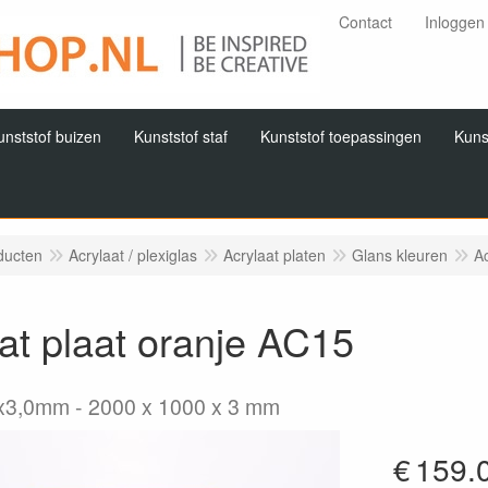
Contact
Inloggen
unststof buizen
Kunststof staf
Kunststof toepassingen
Kuns
ducten
Acrylaat / plexiglas
Acrylaat platen
Glans kleuren
Ac
at plaat oranje AC15
x3,0mm
2000 x 1000 x 3 mm
€
159.