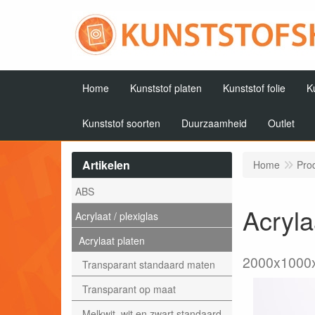
Home
Kunststof platen
Kunststof folie
K
Kunststof soorten
Duurzaamheid
Outlet
Artikelen
Home
Pro
ABS
Acryla
Acrylaat / plexiglas
Acrylaat platen
2000x1000
Transparant standaard maten
Transparant op maat
Melkwit, wit en zwart standaard