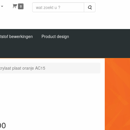
0
Zoeken
tstof bewerkingen
Product design
rylaat plaat oranje AC15
00