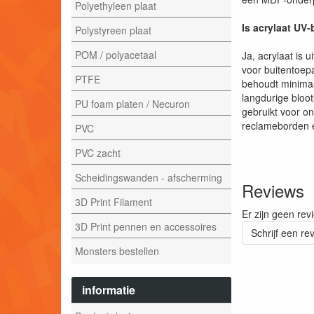
Polyethyleen plaat
Is acrylaat UV
Polystyreen plaat
POM / polyacetaal
Ja, acrylaat is 
voor buitentoep
PTFE
behoudt minimaal 
langdurige bloot
PU foam platen / Necuron
gebruikt voor o
reclameborden 
PVC
PVC zacht
Scheidingswanden - afscherming
Reviews
3D Print Filament
Er zijn geen rev
3D Print pennen en accessoires
Schrijf een re
Monsters bestellen
informatie