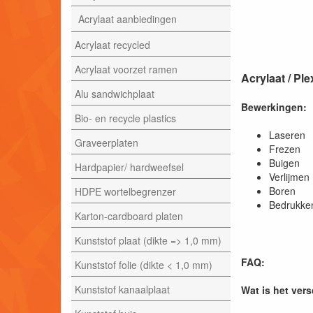
Acrylaat aanbiedingen
Acrylaat recycled
Acrylaat voorzet ramen
Acrylaat / P
Alu sandwichplaat
Bewerkingen:
Bio- en recycle plastics
Laser
Graveerplaten
Frezen
Buigen
Hardpapier/ hardweefsel
Verlijmen
Boren
HDPE wortelbegrenzer
Bedrukke
Karton-cardboard platen
Kunststof plaat (dikte => 1,0 mm)
FAQ:
Kunststof folie (dikte < 1,0 mm)
Kunststof kanaalplaat
Wat is het ver