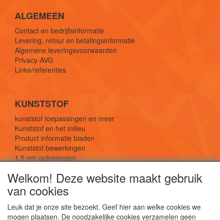
ALGEMEEN
Contact en bedrijfsinformatie
Levering, retour en betalingsinformatie
Algemene leveringsvoorwaarden
Privacy-AVG
Links/referenties
KUNSTSTOF
kunststof toepassingen en meer
Kunststof en het milieu
Product informatie bladen
Kunststof bewerkingen
1,5 mtr oplossingen
Kunststof soorten uitleg
Welkom! Deze website maakt gebruik
van cookies
SOCIALE MEDIA
Leuk dat je onze site bezoekt. Geef hier aan welke cookies we
mogen plaatsen. De noodzakelijke cookies verzamelen geen