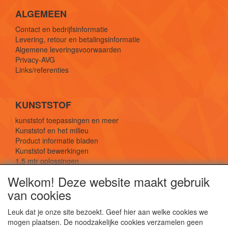
ALGEMEEN
Contact en bedrijfsinformatie
Levering, retour en betalingsinformatie
Algemene leveringsvoorwaarden
Privacy-AVG
Links/referenties
KUNSTSTOF
kunststof toepassingen en meer
Kunststof en het milieu
Product informatie bladen
Kunststof bewerkingen
1,5 mtr oplossingen
Kunststof soorten uitleg
Welkom! Deze website maakt gebruik
van cookies
SOCIALE MEDIA
Leuk dat je onze site bezoekt. Geef hier aan welke cookies we
mogen plaatsen. De noodzakelijke cookies verzamelen geen