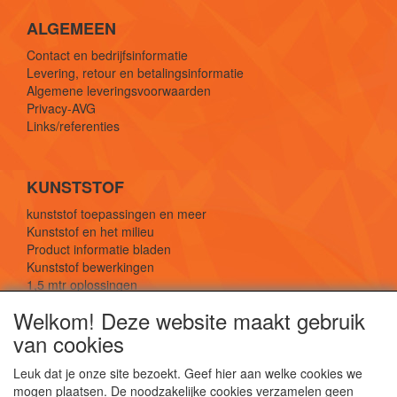
ALGEMEEN
Contact en bedrijfsinformatie
Levering, retour en betalingsinformatie
Algemene leveringsvoorwaarden
Privacy-AVG
Links/referenties
KUNSTSTOF
kunststof toepassingen en meer
Kunststof en het milieu
Product informatie bladen
Kunststof bewerkingen
1,5 mtr oplossingen
Kunststof soorten uitleg
Welkom! Deze website maakt gebruik
van cookies
SOCIALE MEDIA
Leuk dat je onze site bezoekt. Geef hier aan welke cookies we
mogen plaatsen. De noodzakelijke cookies verzamelen geen