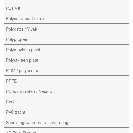
PET-vilt
Polycarbonaat / lexan
Polyester / Vivak
Polypropeen
Polyethyleen plaat
Polystyreen plaat
POM / polyacetaal
PTFE
PU foam platen / Necuron
PVC
PVC zacht
Scheidingswanden - afscherming
3D Print Filament