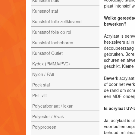
Kunststof buis
plaat intensief 
Kunststof staf
Welke gereedsc
Kunststof folie zelfklevend
bewerken?
Kunststof folie op rol
Acrylaat is een
het-zelvers al i
Kunststof toebehoren
decoupeerzaag o
Kunststof Outlet
gebruiken. Bore
schuren en afwer
Kydex (PMMA/PVC)
geschikt. Klein
Nylon / PA6
Bewerk acrylaat 
of boor het wer
Peek staf
de rand om sche
PET-vilt
een MDF-onderpl
Polycarbonaat / lexan
Is acrylaat UV
Polyester / Vivak
Ja, acrylaat is 
voor buitentoep
Polypropeen
behoudt minimaal 