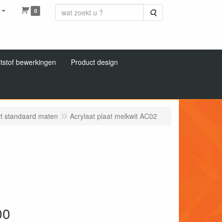
0
Zoeken
tstof bewerkingen
Product design
rt standaard maten
Acrylaat plaat melkwit AC02
00