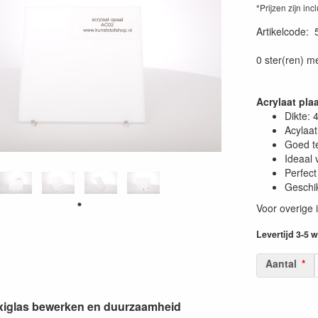
*Prijzen zijn inc
Artikelcode
:
0 ster(ren) m
Acrylaat pl
Dikte:
Acylaat
Goed t
Ideaal 
Perfect
Geschik
Voor overige 
Levertijd 3-5
Aantal
lexiglas bewerken en duurzaamheid