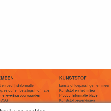
EMEEN
KUNSTSTOF
 en bedrijfsinformatie
kunststof toepassingen en meer
g, retour en betalingsinformatie
Kunststof en het milieu
ne leveringsvoorwaarden
Product informatie bladen
y-AVG
Kunststof bewerkingen
eferenties
1,5 mtr oplossingen
Kunststof soorten uitleg