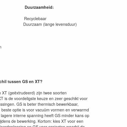
Duurzaamheid:
en Recyclebaar
 Duurzaam (lange levensduur)
n
schil tussen GS en XT?
 XT (geëxtrudeerd) zijn twee soorten
XT is de voordeligste keuze en zeer geschikt voor
ssingen. GS is beter thermisch bewerkbaar,
 beste optie is voor vacuüm vormen en verwarmd
 lagere interne spanning heeft GS minder kans op
ijdens de bewerking. Kortom: kies XT voor een
daardoplossing en GS voor projecten waarbij de