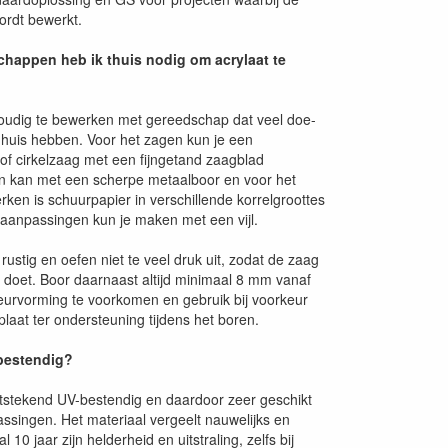
wordt bewerkt.
happen heb ik thuis nodig om acrylaat te
voudig te bewerken met gereedschap dat veel doe-
n huis hebben. Voor het zagen kun je een
f cirkelzaag met een fijngetand zaagblad
n kan met een scherpe metaalboor en voor het
ken is schuurpapier in verschillende korrelgroottes
e aanpassingen kun je maken met een vijl.
rustig en oefen niet te veel druk uit, zodat de zaag
k doet. Boor daarnaast altijd minimaal 8 mm vanaf
urvorming te voorkomen en gebruik bij voorkeur
aat ter ondersteuning tijdens het boren.
-bestendig?
uitstekend UV-bestendig en daardoor zeer geschikt
assingen. Het materiaal vergeelt nauwelijks en
10 jaar zijn helderheid en uitstraling, zelfs bij