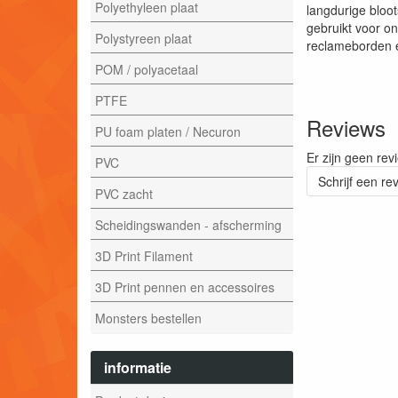
Polyethyleen plaat
langdurige bloot
gebruikt voor o
Polystyreen plaat
reclameborden 
POM / polyacetaal
PTFE
Reviews
PU foam platen / Necuron
Er zijn geen rev
PVC
Schrijf een re
PVC zacht
Scheidingswanden - afscherming
3D Print Filament
3D Print pennen en accessoires
Monsters bestellen
informatie