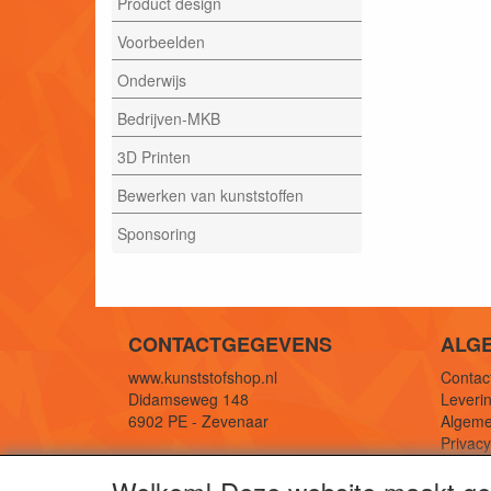
Product design
Voorbeelden
Onderwijs
Bedrijven-MKB
3D Printen
Bewerken van kunststoffen
Sponsoring
CONTACTGEGEVENS
ALG
www.kunststofshop.nl
Contact
Didamseweg 148
Leverin
6902 PE - Zevenaar
Algeme
Privac
E-mail: info@kunststofshop.nl
Links/r
Telefoon: +31 (0) 316 241 994