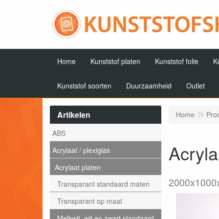
Home
Kunststof platen
Kunststof folie
K
Kunststof soorten
Duurzaamheid
Outlet
Artikelen
Home
Pro
ABS
Acryla
Acrylaat / plexiglas
Acrylaat platen
2000x1000
Transparant standaard maten
Transparant op maat
Melkwit, wit en zwart standaard