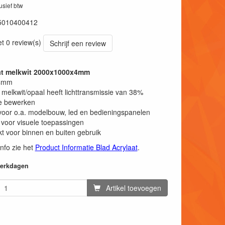
lusief btw
5010400412
et 0 review(s)
Schrijf een review
aat melkwit 2000x1000x4mm
 4mm
 melkwit/opaal heeft lichttransmissie van 38%
e bewerken
voor o.a. modelbouw, led en bedieningspanelen
 voor visuele toepassingen
t voor binnen en buiten gebruik
info zie het
Product Informatie Blad Acrylaat
.
 werkdagen
Artikel toevoegen