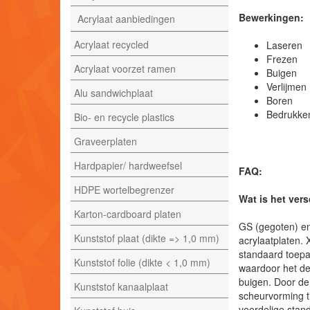
Bewerkingen:
Acrylaat aanbiedingen
Acrylaat recycled
Laser
Frezen
Acrylaat voorzet ramen
Buigen
Verlijmen
Alu sandwichplaat
Boren
Bedrukke
Bio- en recycle plastics
Graveerplaten
Hardpapier/ hardweefsel
FAQ:
HDPE wortelbegrenzer
Wat is het ver
Karton-cardboard platen
GS (gegoten) en
Kunststof plaat (dikte => 1,0 mm)
acrylaatplaten. 
standaard toepa
Kunststof folie (dikte < 1,0 mm)
waardoor het de
buigen. Door de
Kunststof kanaalplaat
scheurvorming t
voordelige stan