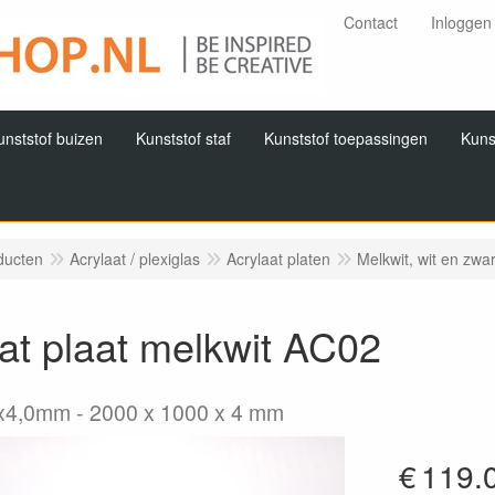
Contact
Inloggen
unststof buizen
Kunststof staf
Kunststof toepassingen
Kuns
ducten
Acrylaat / plexiglas
Acrylaat platen
Melkwit, wit en zwa
at plaat melkwit AC02
x4,0mm
2000 x 1000 x 4 mm
€
119.