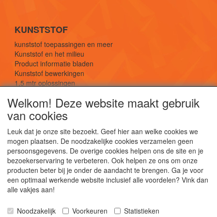
KUNSTSTOF
kunststof toepassingen en meer
Kunststof en het milieu
Product informatie bladen
Kunststof bewerkingen
1,5 mtr oplossingen
Kunststof soorten uitleg
Welkom! Deze website maakt gebruik
van cookies
SOCIALE MEDIA
Leuk dat je onze site bezoekt. Geef hier aan welke cookies we
mogen plaatsen. De noodzakelijke cookies verzamelen geen
persoonsgegevens. De overige cookies helpen ons de site en je
bezoekerservaring te verbeteren. Ook helpen ze ons om onze
producten beter bij je onder de aandacht te brengen. Ga je voor
een optimaal werkende website inclusief alle voordelen? Vink dan
De webshop voor kunststof platen, folies, buizen
alle vakjes aan!
en staf materiaal.
Kunststof bewerkingen, productontwerp en
Noodzakelijk
Voorkeuren
Statistieken
duurzame oplossingen.