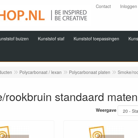
Contact
Inloggen
unststof buizen
Kunststof staf
Kunststof toepassingen
Kuns
ducten
Polycarbonaat / lexan
Polycarbonaat platen
Smoke/roo
/rookbruin standaard maten
Weergave