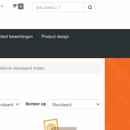
0
Zoeken
tstof bewerkingen
Product design
kbruin standaard maten
Sorteer op