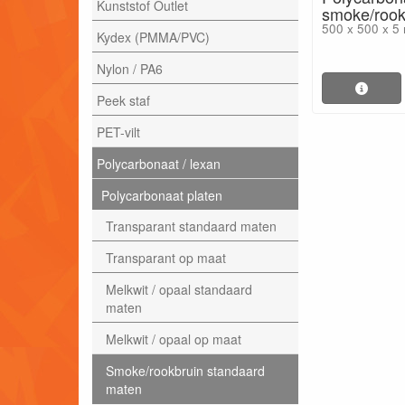
Kunststof Outlet
smoke/rook
500 x 500 x 5
Kydex (PMMA/PVC)
Nylon / PA6
Peek staf
PET-vilt
Polycarbonaat / lexan
Polycarbonaat platen
Transparant standaard maten
Transparant op maat
Melkwit / opaal standaard
maten
Melkwit / opaal op maat
Smoke/rookbruin standaard
maten