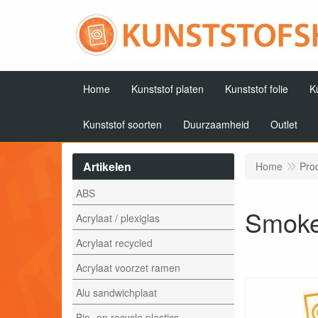
Home
Kunststof platen
Kunststof folie
K
Kunststof soorten
Duurzaamheid
Outlet
Artikelen
Home
Pro
ABS
Smoke
Acrylaat / plexiglas
Acrylaat recycled
Acrylaat voorzet ramen
Alu sandwichplaat
Bio- en recycle plastics