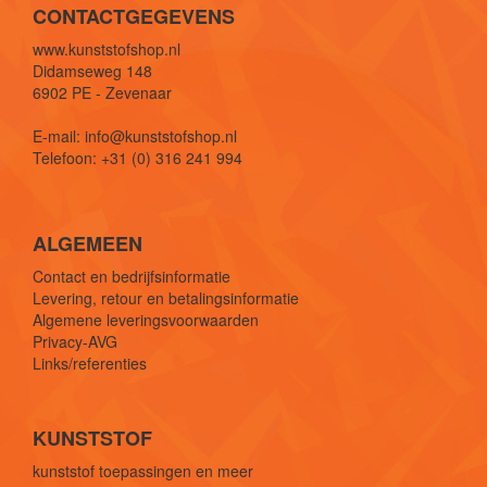
CONTACTGEGEVENS
www.kunststofshop.nl
Didamseweg 148
6902 PE - Zevenaar
E-mail: info@kunststofshop.nl
Telefoon: +31 (0) 316 241 994
ALGEMEEN
Contact en bedrijfsinformatie
Levering, retour en betalingsinformatie
Algemene leveringsvoorwaarden
Privacy-AVG
Links/referenties
KUNSTSTOF
kunststof toepassingen en meer