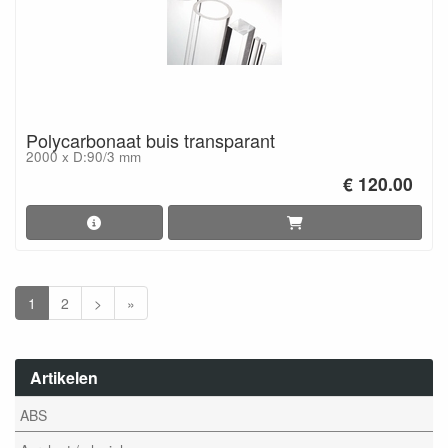
Polycarbonaat buis transparant
2000 x D:90/3 mm
€ 120.00
1
2
>
»
Artikelen
ABS