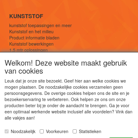
KUNSTSTOF
kunststof toepassingen en meer
Kunststof en het milieu
Product informatie bladen
Kunststof bewerkingen
1,5 mtr oplossingen
Kunststof soorten uitleg
Welkom! Deze website maakt gebruik
van cookies
SOCIALE MEDIA
Leuk dat je onze site bezoekt. Geef hier aan welke cookies we
mogen plaatsen. De noodzakelijke cookies verzamelen geen
persoonsgegevens. De overige cookies helpen ons de site en je
bezoekerservaring te verbeteren. Ook helpen ze ons om onze
producten beter bij je onder de aandacht te brengen. Ga je voor
een optimaal werkende website inclusief alle voordelen? Vink dan
De webshop voor kunststof platen, folies, buizen
alle vakjes aan!
en staf materiaal.
Kunststof bewerkingen, productontwerp en
Noodzakelijk
Voorkeuren
Statistieken
duurzame oplossingen.