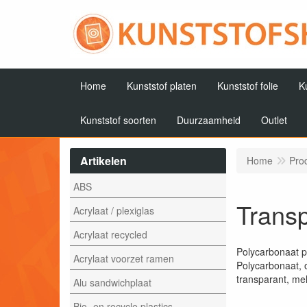
Home
Kunststof platen
Kunststof folie
K
Kunststof soorten
Duurzaamheid
Outlet
Artikelen
Home
Pro
ABS
Trans
Acrylaat / plexiglas
Acrylaat recycled
Polycarbonaat 
Acrylaat voorzet ramen
Polycarbonaat, o
transparant, me
Alu sandwichplaat
Bio- en recycle plastics