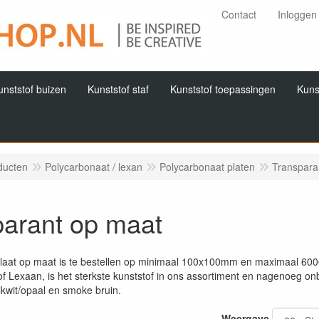
Contact
Inloggen
unststof buizen
Kunststof staf
Kunststof toepassingen
Kuns
ducten
Polycarbonaat / lexan
Polycarbonaat platen
Transpara
parant op maat
plaat op maat is te bestellen op minimaal 100x100mm en maximaal 60
f Lexaan, is het sterkste kunststof in ons assortiment en nagenoeg onb
lkwit/opaal en smoke bruin.
Weergave