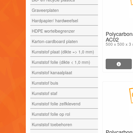
Graveerplaten
Hardpapier/ hardweefsel
HDPE wortelbegrenzer
Polycarbona
AC02
Karton-cardboard platen
500 x 500 x 3
Kunststof plaat (dikte => 1,0 mm)
Kunststof folie (dikte < 1,0 mm)
Kunststof kanaalplaat
Kunststof buis
Kunststof staf
Kunststof folie zelfklevend
Kunststof folie op rol
Kunststof toebehoren
Polycarbona