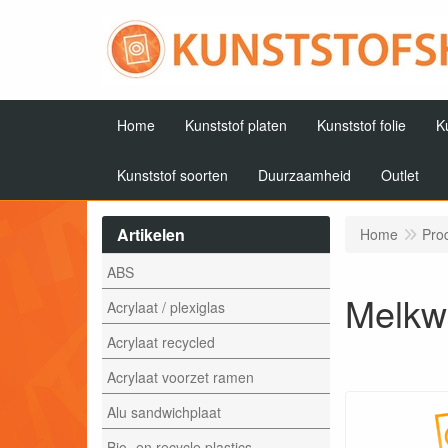
Home
Kunststof platen
Kunststof folie
K
Kunststof soorten
Duurzaamheid
Outlet
Artikelen
Home
Pro
ABS
Melkwi
Acrylaat / plexiglas
Acrylaat recycled
Acrylaat voorzet ramen
Alu sandwichplaat
Bio- en recycle plastics