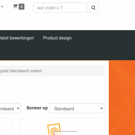
0
Zoeken
tstof bewerkingen
Product design
 opaal standaard maten
Sorteer op