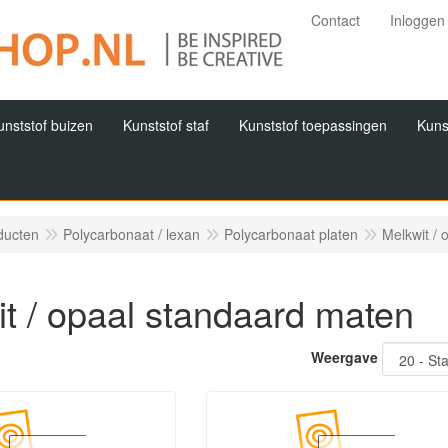
Contact
Inloggen
unststof buizen
Kunststof staf
Kunststof toepassingen
Kuns
ducten
Polycarbonaat / lexan
Polycarbonaat platen
Melkwit /
t / opaal standaard maten
Weergave