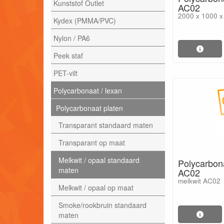
Kunststof Outlet
AC02
2000 x 1000 
Kydex (PMMA/PVC)
Nylon / PA6
Peek staf
PET-vilt
Polycarbonaat / lexan
Polycarbonaat platen
Transparant standaard maten
Transparant op maat
Melkwit / opaal standaard
Polycarbona
maten
AC02
melkwit AC02
Melkwit / opaal op maat
Smoke/rookbruin standaard
maten