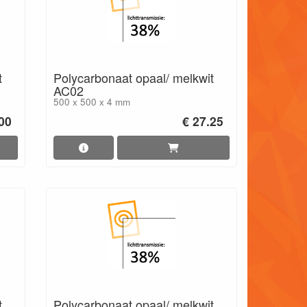
t
Polycarbonaat opaal/ melkwit
AC02
500 x 500 x 4 mm
00
€ 27.25
t
Polycarbonaat opaal/ melkwit