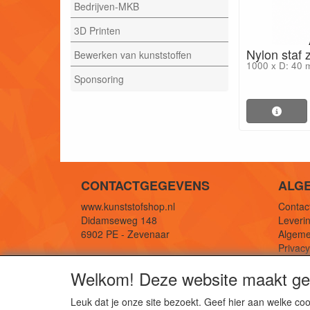
Bedrijven-MKB
3D Printen
Nylon staf
Bewerken van kunststoffen
1000 x D: 40
Sponsoring
CONTACTGEGEVENS
ALG
www.kunststofshop.nl
Contact
Didamseweg 148
Leverin
6902 PE - Zevenaar
Algeme
Privac
E-mail: info@kunststofshop.nl
Links/r
Welkom! Deze website maakt geb
Telefoon: +31 (0) 316 241 994
Leuk dat je onze site bezoekt. Geef hier aan welke 