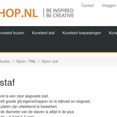
Contact
Inloggen
unststof buizen
Kunststof staf
Kunststof toepassingen
Kuns
ducten
Nylon / PA6
Nylon staf
staf
rel is een zeer slagvaste staf.
eft goede glij eigenschappen en is slijtvast en slagvast.
platen zijn uitstekend te bewerken.
 de diameter van de staven is altijd in de plus
 de + 0,2 tot 0,7 mm)