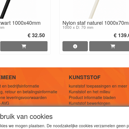
 zwart 1000x40mm
Nylon staf naturel 1000x70
 mm
1000 x D: 70 mm
€ 32.50
€ 139.
EMEEN
KUNSTSTOF
 en bedrijfsinformatie
kunststof toepassingen en meer
g, retour en betalingsinformatie
Kunststof en het milieu
ne leveringsvoorwaarden
Product informatie bladen
y-AVG
Kunststof bewerkingen
eferenties
1,5 mtr oplossingen
ruik van cookies
Kunststof soorten uitleg
cookies we mogen plaatsen. De noodzakelijke cookies verzamelen geen