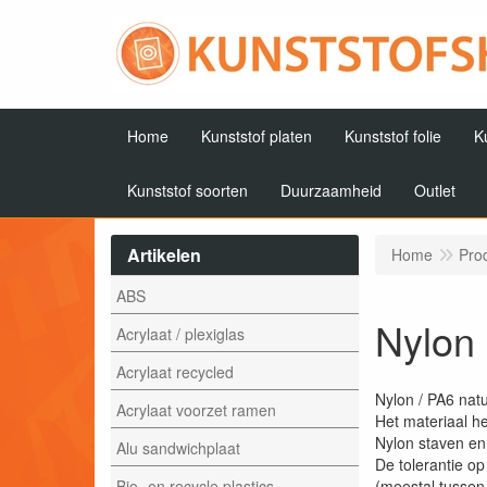
Home
Kunststof platen
Kunststof folie
K
Kunststof soorten
Duurzaamheid
Outlet
Artikelen
Home
Pro
ABS
Nylon 
Acrylaat / plexiglas
Acrylaat recycled
Nylon / PA6 natu
Acrylaat voorzet ramen
Het materiaal he
Nylon staven en 
Alu sandwichplaat
De tolerantie op
Bio- en recycle plastics
(meestal tussen