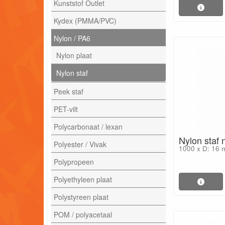
Kunststof Outlet
Kydex (PMMA/PVC)
Nylon / PA6
Nylon plaat
Nylon staf
Peek staf
PET-vilt
Polycarbonaat / lexan
Nylon staf
Polyester / Vivak
1000 x D: 16
Polypropeen
Polyethyleen plaat
Polystyreen plaat
POM / polyacetaal