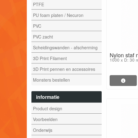
PTFE
PU foam platen / Necuron
PVC
PVC zacht
Scheidingswanden - afscherming
Nylon staf
3D Print Filament
1000 x D: 30
3D Print pennen en accessoires
Monsters bestellen
informatie
Product design
Voorbeelden
Onderwijs