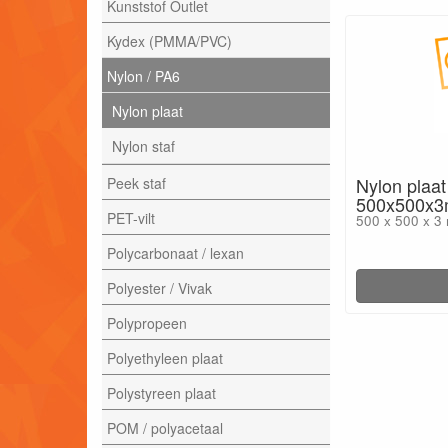
Kunststof Outlet
Kydex (PMMA/PVC)
Nylon / PA6
Nylon plaat
Nylon staf
Nylon plaat
Peek staf
500x500x
PET-vilt
500 x 500 x 3
Polycarbonaat / lexan
Polyester / Vivak
Polypropeen
Polyethyleen plaat
Polystyreen plaat
POM / polyacetaal