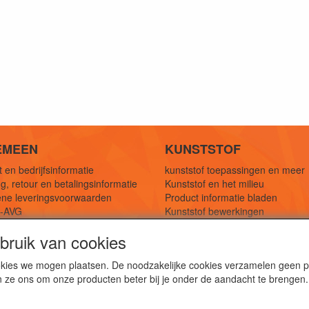
EMEEN
KUNSTSTOF
 en bedrijfsinformatie
kunststof toepassingen en meer
g, retour en betalingsinformatie
Kunststof en het milieu
ne leveringsvoorwaarden
Product informatie bladen
y-AVG
Kunststof bewerkingen
eferenties
1,5 mtr oplossingen
ruik van cookies
Kunststof soorten uitleg
cookies we mogen plaatsen. De noodzakelijke cookies verzamelen geen
n ze ons om onze producten beter bij je onder de aandacht te brengen.
webshop voor kunststof platen, folies, buizen en staf materi
ststof bewerkingen, productontwerp en duurzame oplossin