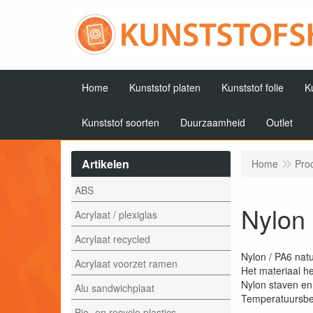
Home
Kunststof platen
Kunststof folie
K
Kunststof soorten
Duurzaamheid
Outlet
Artikelen
Home
Pro
ABS
Nylon 
Acrylaat / plexiglas
Acrylaat recycled
Nylon / PA6 natu
Acrylaat voorzet ramen
Het materiaal he
Nylon staven en 
Alu sandwichplaat
Temperatuursbes
Bio- en recycle plastics