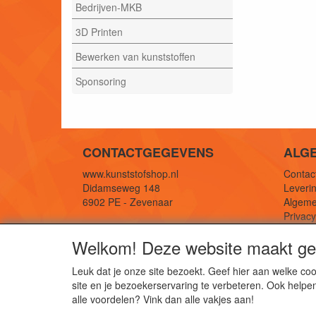
Bedrijven-MKB
3D Printen
Bewerken van kunststoffen
Sponsoring
CONTACTGEGEVENS
ALG
www.kunststofshop.nl
Contact
Didamseweg 148
Leverin
6902 PE - Zevenaar
Algeme
Privac
E-mail: info@kunststofshop.nl
Links/r
Welkom! Deze website maakt geb
Telefoon: +31 (0) 316 241 994
Leuk dat je onze site bezoekt. Geef hier aan welke 
site en je bezoekerservaring te verbeteren. Ook helpe
De 
alle voordelen? Vink dan alle vakjes aan!
Kun