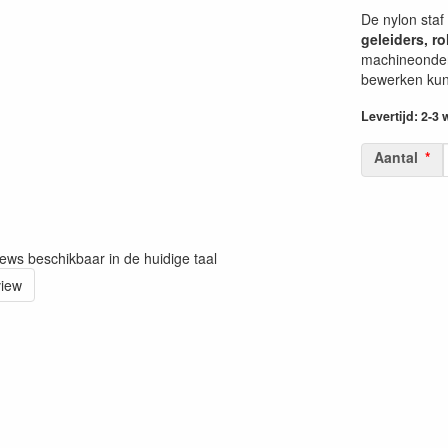
De nylon staf
geleiders, r
machineonderd
bewerken kuns
Levertijd: 2-3
Aantal
iews beschikbaar in de huidige taal
view