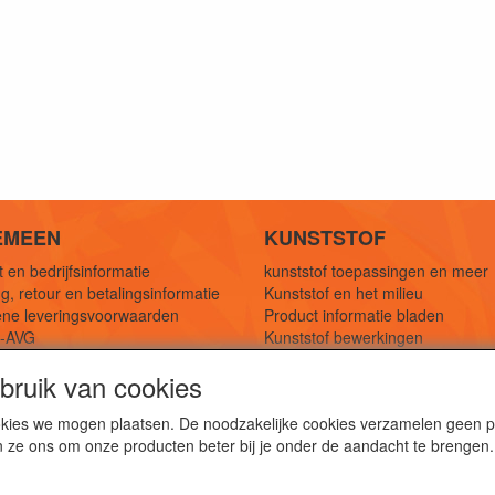
EMEEN
KUNSTSTOF
 en bedrijfsinformatie
kunststof toepassingen en meer
g, retour en betalingsinformatie
Kunststof en het milieu
ne leveringsvoorwaarden
Product informatie bladen
y-AVG
Kunststof bewerkingen
eferenties
1,5 mtr oplossingen
ruik van cookies
Kunststof soorten uitleg
cookies we mogen plaatsen. De noodzakelijke cookies verzamelen geen
n ze ons om onze producten beter bij je onder de aandacht te brengen.
webshop voor kunststof platen, folies, buizen en staf materi
ststof bewerkingen, productontwerp en duurzame oplossin