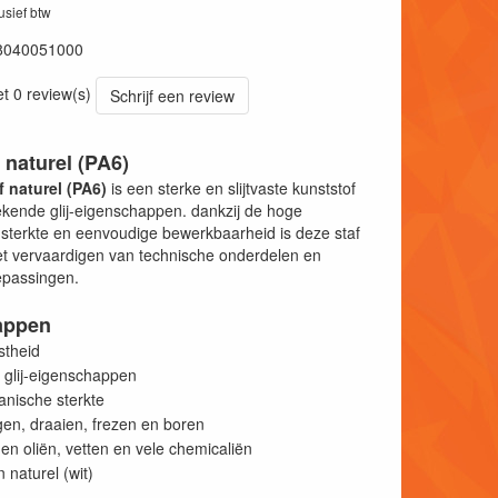
lusief btw
8040051000
et 0 review(s)
Schrijf een review
 naturel (PA6)
f naturel (PA6)
is een sterke en slijtvaste kunststof
tekende glij-eigenschappen. dankzij de hoge
sterkte en eenvoudige bewerkbaarheid is deze staf
et vervaardigen van technische onderdelen en
epassingen.
appen
stheid
 glij-eigenschappen
ische sterkte
en, draaien, frezen en boren
n oliën, vetten en vele chemicaliën
 naturel (wit)