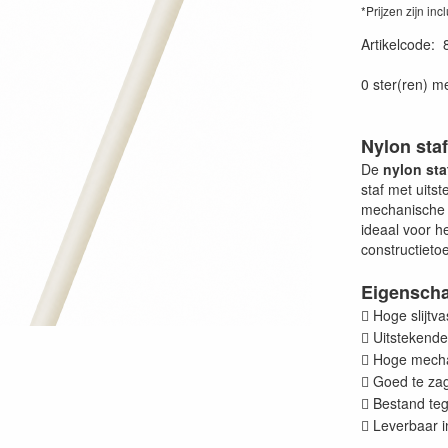
*Prijzen zijn inc
Artikelcode
:
0 ster(ren) m
Nylon staf
De
nylon sta
staf met uits
mechanische 
ideaal voor h
constructieto
Eigensch
Hoge slijtva

Uitstekende

Hoge mechan

Goed te zag

Bestand tege

Leverbaar in
