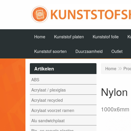
Home
Kunststof platen
Kunststof folie
K
Kunststof soorten
Duurzaamheid
Outlet
Artikelen
Home
Pro
ABS
Nylon
Acrylaat / plexiglas
Acrylaat recycled
1000x6mm
Acrylaat voorzet ramen
Alu sandwichplaat
Bio- en recycle plastics