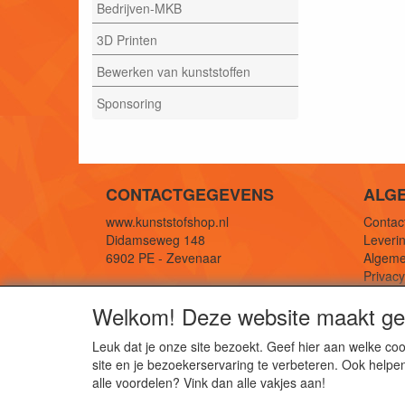
Bedrijven-MKB
3D Printen
Bewerken van kunststoffen
Sponsoring
CONTACTGEGEVENS
ALG
www.kunststofshop.nl
Contact
Didamseweg 148
Leverin
6902 PE - Zevenaar
Algeme
Privac
E-mail: info@kunststofshop.nl
Links/r
Welkom! Deze website maakt geb
Telefoon: +31 (0) 316 241 994
Leuk dat je onze site bezoekt. Geef hier aan welke 
site en je bezoekerservaring te verbeteren. Ook helpe
De 
alle voordelen? Vink dan alle vakjes aan!
Kun