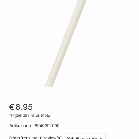
€
8.95
*Prijzen zijn inclusief btw
Artikelcode
:
8040201000
0 ster(ren) met 0 review(s)
Schrijf een review