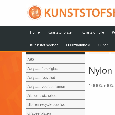
Home
Kunststof platen
Kunststof folie
K
Kunststof soorten
Duurzaamheid
Outlet
Artikelen
Terug
ABS
Nylon
Acrylaat / plexiglas
Acrylaat recycled
1000x500x
Acrylaat voorzet ramen
Alu sandwichplaat
Bio- en recycle plastics
Graveerplaten