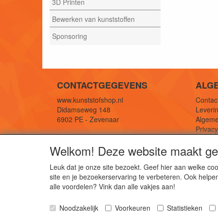
3D Printen
Bewerken van kunststoffen
Sponsoring
CONTACTGEGEVENS
ALG
www.kunststofshop.nl
Contact
Didamseweg 148
Leverin
6902 PE - Zevenaar
Algeme
Privac
E-mail: info@kunststofshop.nl
Links/r
Welkom! Deze website maakt geb
Telefoon: +31 (0) 316 241 994
Leuk dat je onze site bezoekt. Geef hier aan welke 
site en je bezoekerservaring te verbeteren. Ook helpe
De 
alle voordelen? Vink dan alle vakjes aan!
Kun
Noodzakelijk
Voorkeuren
Statistieken