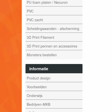
PU foam platen / Necuron
PVC
PVC zacht
Scheidingswanden - afscherming
3D Print Filament
3D Print pennen en accessoires
Monsters bestellen
informatie
Product design
Voorbeelden
Onderwijs
Bedrijven-MKB