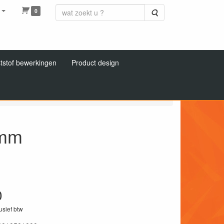
0
Zoeken
tstof bewerkingen
Product design
urel 1000x500x5,0mm
0mm
0
lusief btw