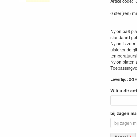
Artikelcode
:
0 ster(ren) m
Nylon pa6 pla
standaard geb
Nylon is zeer
uistekende gl
temperatuursb
Nylon platen 
Toepassingvoo
Levertijd: 2-3
Wilt u dit ar
bij zagen ma