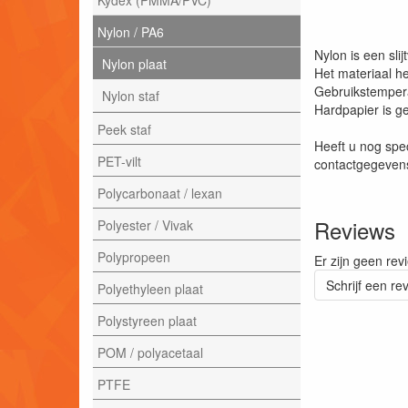
Nylon / PA6
Nylon is een sli
Nylon plaat
Het materiaal he
Gebruikstempera
Nylon staf
Hardpapier is ge
Peek staf
Heeft u nog spe
PET-vilt
contactgegevens
Polycarbonaat / lexan
Reviews
Polyester / Vivak
Polypropeen
Er zijn geen rev
Schrijf een re
Polyethyleen plaat
Polystyreen plaat
POM / polyacetaal
PTFE