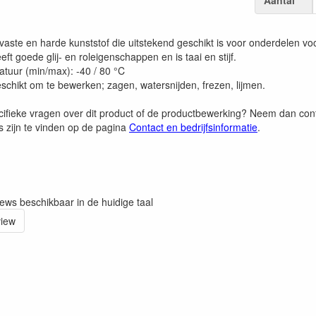
Aantal
jtvaste en harde kunststof die uitstekend geschikt is voor onderdelen 
eft goede glij- en roleigenschappen en is taai en stijf.
tuur (min/max): -40 / 80 °C
schikt om te bewerken; zagen, watersnijden, frezen, lijmen.
cifieke vragen over dit product of de productbewerking? Neem dan co
 zijn te vinden op de pagina
Contact en bedrijfsinformatie
.
iews beschikbaar in de huidige taal
view