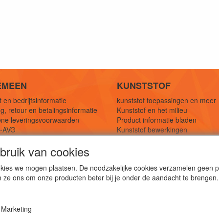
EMEEN
KUNSTSTOF
 en bedrijfsinformatie
kunststof toepassingen en meer
g, retour en betalingsinformatie
Kunststof en het milieu
ne leveringsvoorwaarden
Product informatie bladen
y-AVG
Kunststof bewerkingen
eferenties
1,5 mtr oplossingen
ruik van cookies
Kunststof soorten uitleg
cookies we mogen plaatsen. De noodzakelijke cookies verzamelen geen
n ze ons om onze producten beter bij je onder de aandacht te brengen.
webshop voor kunststof platen, folies, buizen en staf materi
ststof bewerkingen, productontwerp en duurzame oplossin
Marketing