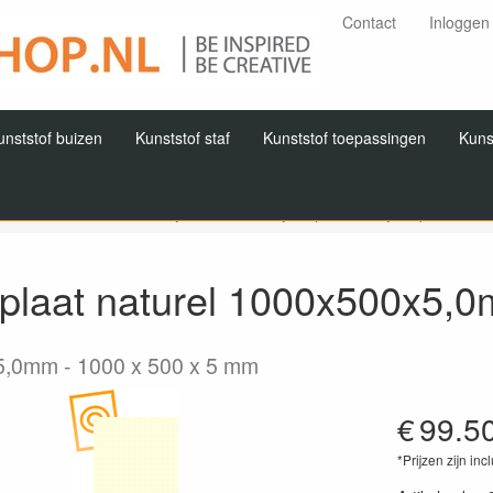
Contact
Inloggen
unststof buizen
Kunststof staf
Kunststof toepassingen
Kuns
Home
Producten
Nylon / PA6
Nylon plaat
Nylon plaat nat
 plaat naturel 1000x500x5,
5,0mm
1000 x 500 x 5 mm
€
99.5
*Prijzen zijn inc