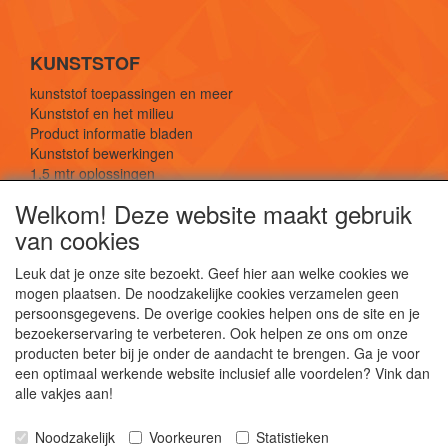
KUNSTSTOF
kunststof toepassingen en meer
Kunststof en het milieu
Product informatie bladen
Kunststof bewerkingen
1,5 mtr oplossingen
Kunststof soorten uitleg
Welkom! Deze website maakt gebruik
van cookies
SOCIALE MEDIA
Leuk dat je onze site bezoekt. Geef hier aan welke cookies we
mogen plaatsen. De noodzakelijke cookies verzamelen geen
persoonsgegevens. De overige cookies helpen ons de site en je
bezoekerservaring te verbeteren. Ook helpen ze ons om onze
producten beter bij je onder de aandacht te brengen. Ga je voor
een optimaal werkende website inclusief alle voordelen? Vink dan
De webshop voor kunststof platen, folies, buizen
alle vakjes aan!
en staf materiaal.
Kunststof bewerkingen, productontwerp en
Noodzakelijk
Voorkeuren
Statistieken
duurzame oplossingen.