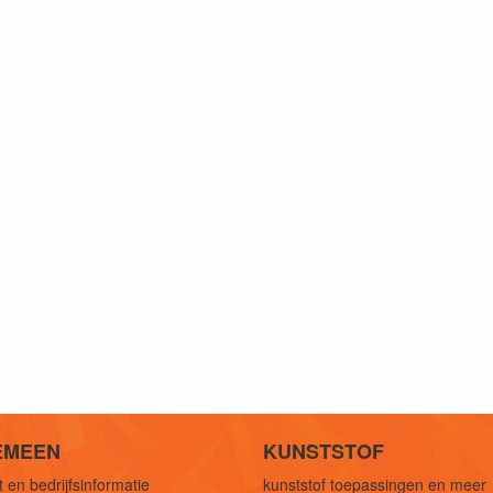
EMEEN
KUNSTSTOF
 en bedrijfsinformatie
kunststof toepassingen en meer