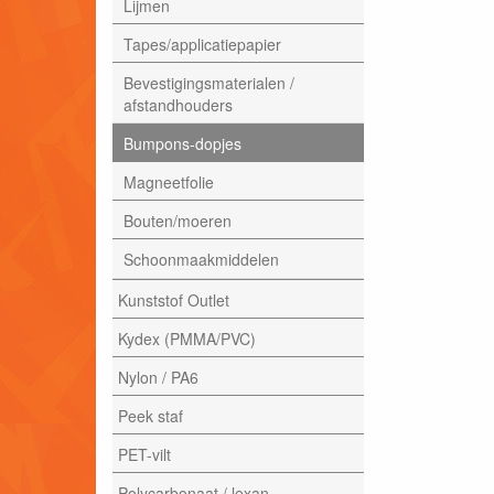
Lijmen
Tapes/applicatiepapier
Bevestigingsmaterialen /
afstandhouders
Bumpons-dopjes
Magneetfolie
Bouten/moeren
Schoonmaakmiddelen
Kunststof Outlet
Kydex (PMMA/PVC)
Nylon / PA6
Peek staf
PET-vilt
Polycarbonaat / lexan