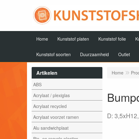
Home
Kunststof platen
Kunststof folie
K
Kunststof soorten
Duurzaamheid
Outlet
Artikelen
Home
Pro
ABS
Bumpo
Acrylaat / plexiglas
Acrylaat recycled
D: 3,5xH12
Acrylaat voorzet ramen
Alu sandwichplaat
Bio- en recycle plastics