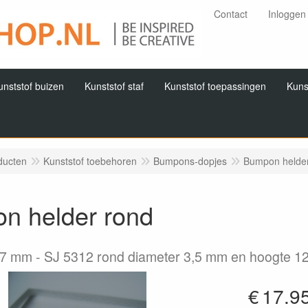
Contact
Inloggen
unststof buizen
Kunststof staf
Kunststof toepassingen
Kuns
ducten
Kunststof toebehoren
Bumpons-dopjes
Bumpon helder
n helder rond
,7 mm
SJ 5312 rond diameter 3,5 mm en hoogte 1
€
17.9