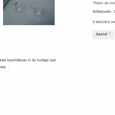
*Prijzen zijn inc
Artikelcode
:
0 ster(ren) m
Aantal
iews beschikbaar in de huidige taal
view