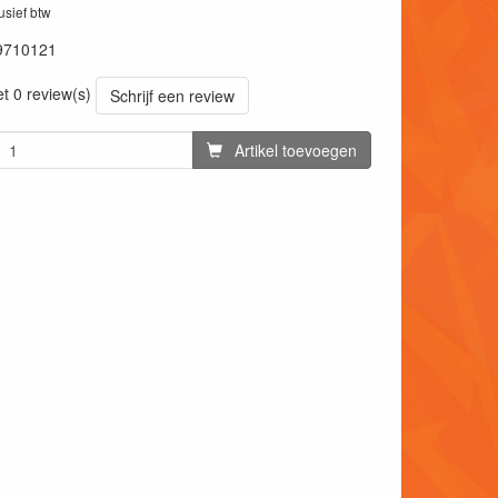
lusief btw
9710121
et 0 review(s)
Schrijf een review
Artikel toevoegen