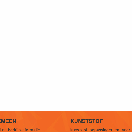
EMEEN
KUNSTSTOF
 en bedrijfsinformatie
kunststof toepassingen en meer