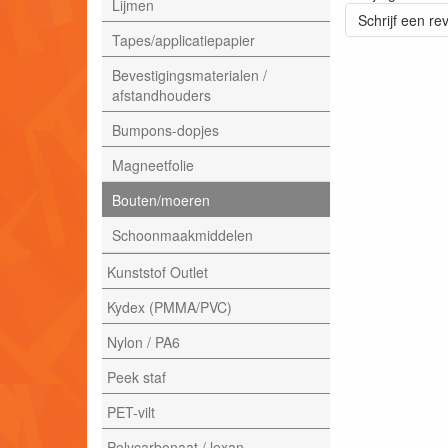
Lijmen
Schrijf een re
Tapes/applicatiepapier
Bevestigingsmaterialen /
afstandhouders
Bumpons-dopjes
Magneetfolie
Bouten/moeren
Schoonmaakmiddelen
Kunststof Outlet
Kydex (PMMA/PVC)
Nylon / PA6
Peek staf
PET-vilt
Polycarbonaat / lexan