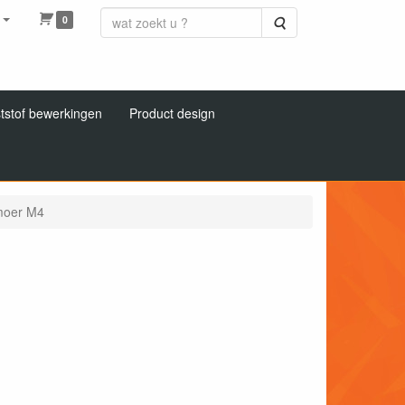
0
Zoeken
tstof bewerkingen
Product design
moer M4