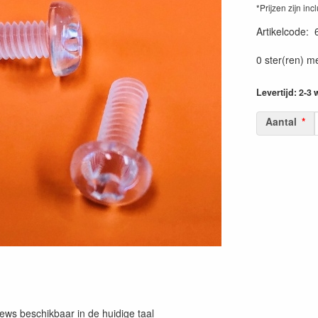
*Prijzen zijn inc
Artikelcode
:
0 ster(ren) m
Levertijd: 2-3
Aantal
iews beschikbaar in de huidige taal