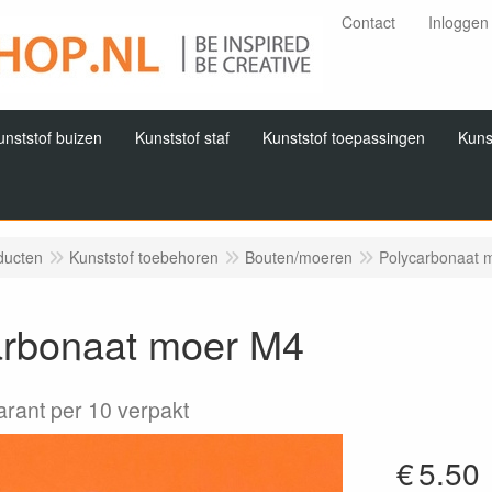
Contact
Inloggen
unststof buizen
Kunststof staf
Kunststof toepassingen
Kuns
ducten
Kunststof toebehoren
Bouten/moeren
Polycarbonaat 
arbonaat moer M4
arant per 10 verpakt
€
5.50