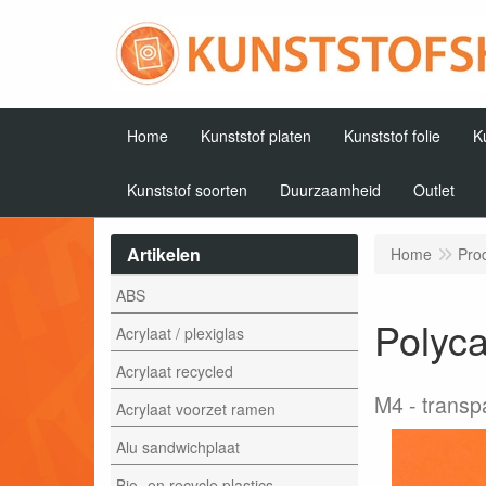
Home
Kunststof platen
Kunststof folie
K
Kunststof soorten
Duurzaamheid
Outlet
Artikelen
Home
Pro
ABS
Polyc
Acrylaat / plexiglas
Acrylaat recycled
M4
transp
Acrylaat voorzet ramen
Alu sandwichplaat
Bio- en recycle plastics