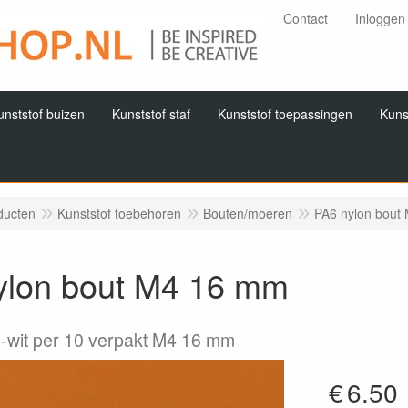
Contact
Inloggen
unststof buizen
Kunststof staf
Kunststof toepassingen
Kuns
ducten
Kunststof toebehoren
Bouten/moeren
PA6 nylon bout
ylon bout M4 16 mm
l-wit per 10 verpakt M4 16 mm
€
6.50