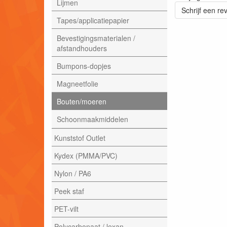
Lijmen
Schrijf een re
Tapes/applicatiepapier
Bevestigingsmaterialen /
afstandhouders
Bumpons-dopjes
Magneetfolie
Bouten/moeren
Schoonmaakmiddelen
Kunststof Outlet
Kydex (PMMA/PVC)
Nylon / PA6
Peek staf
PET-vilt
Polycarbonaat / lexan