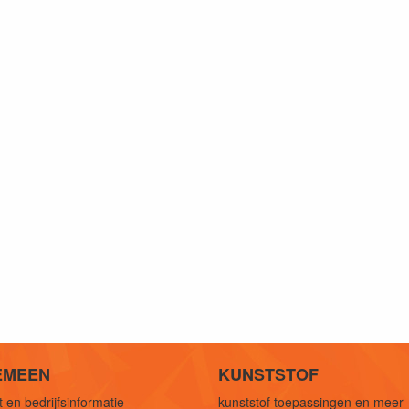
EMEEN
KUNSTSTOF
 en bedrijfsinformatie
kunststof toepassingen en meer