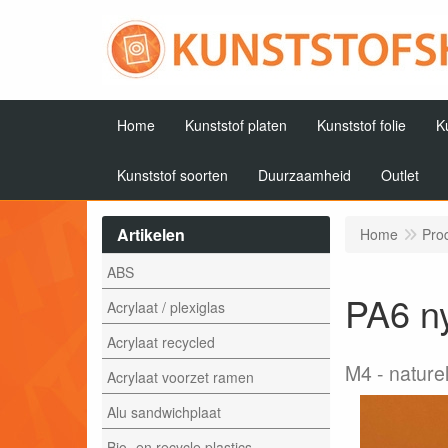
Home
Kunststof platen
Kunststof folie
K
Kunststof soorten
Duurzaamheid
Outlet
Artikelen
Home
Pro
ABS
PA6 n
Acrylaat / plexiglas
Acrylaat recycled
M4
nature
Acrylaat voorzet ramen
Alu sandwichplaat
Bio- en recycle plastics