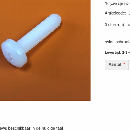
*Prijzen zijn inc
Artikelcode
:
0 ster(ren) m
nylon schroef
Levertijd: 2-3
Aantal
iews beschikbaar in de huidige taal