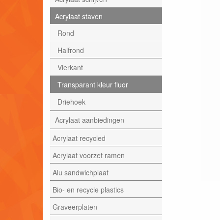
Acrylaat staven
Rond
Halfrond
Vierkant
Transparant kleur fluor
Driehoek
Acrylaat aanbiedingen
Acrylaat recycled
Acrylaat voorzet ramen
Alu sandwichplaat
Bio- en recycle plastics
Graveerplaten