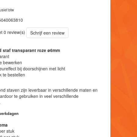
lusief btw
5040063810
et 0 review(s)
Schrijf een review
d staf transparant roze ø6mm
arant
te bewerken
eureffect bij doorschijnen met licht
k te bestellen
ond staven zijn leverbaar in verschillende maten en
ardoor te gebruiken in veel verschillende
.
 werkdagen
hema
per stuk