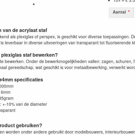
10+ = € 3.5
Aantal
van de acrylaat staf
kend als plexiglas of perspex, is geschikt voor diverse toepassingen. Den
 is leverbaar in diverse uitvoeringen van transparant tot fluoriserende k
 plexiglas staf bewerken?
a te bewerken. Onder de bewerkmogelijkheden vallen: zagen, schuren, f
aal gereedschap, wat geschikt is voor metaalbewerking, verwerkt worde
 ø4mm specificaties
1000mm
: 6mm
 35gram
e: +-10% van de diameter
ansparant
product gebruiken?
ven worden onder andere gebruikt door modelbouwers, interieurbouw