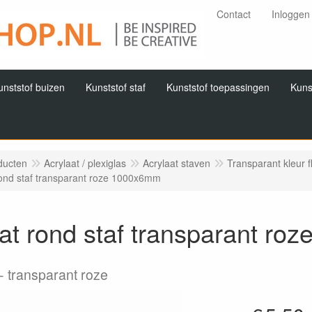
Contact
Inloggen
unststof buizen
Kunststof staf
Kunststof toepassingen
Kuns
ducten
Acrylaat / plexiglas
Acrylaat staven
Transparant kleur f
rond staf transparant roze 1000x6mm
at rond staf transparant r
transparant roze