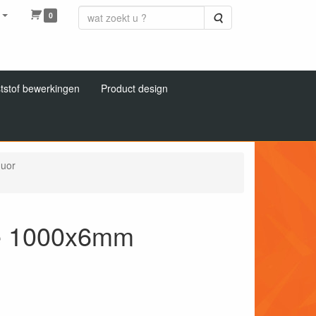
0
Zoeken
tstof bewerkingen
Product design
luor
oze 1000x6mm