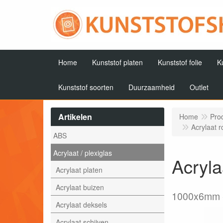
Home
Kunststof platen
Kunststof folie
K
Kunststof soorten
Duurzaamheid
Outlet
Artikelen
Home
Pro
Acrylaat 
ABS
Acrylaat / plexiglas
Acryla
Acrylaat platen
Acrylaat buizen
1000x6mm
Acrylaat deksels
Acrylaat schijven