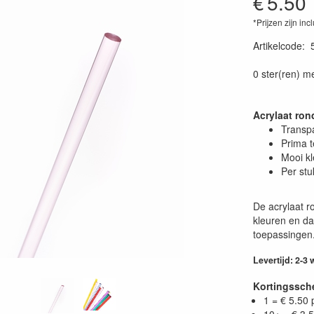
€
5.50
*Prijzen zijn inc
Artikelcode
:
0 ster(ren) m
Acrylaat ron
Transp
Prima 
Mooi kl
Per stu
De acrylaat r
kleuren en da
toepassingen
Levertijd: 2-3
Kortingssc
1 = € 5.50 