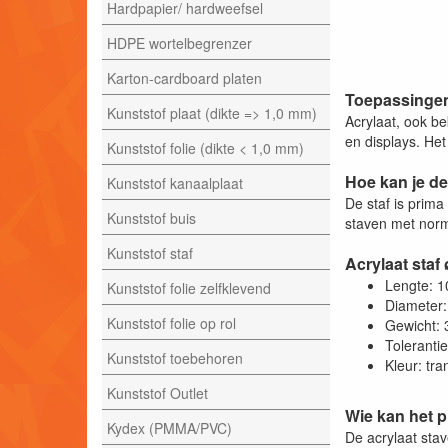
Hardpapier/ hardweefsel
HDPE wortelbegrenzer
Karton-cardboard platen
Toepassingen 
Kunststof plaat (dikte => 1,0 mm)
Acrylaat, ook be
en displays. Het
Kunststof folie (dikte < 1,0 mm)
Hoe kan je de
Kunststof kanaalplaat
De staf is prim
Kunststof buis
staven met norm
Kunststof staf
Acrylaat staf
Lengte: 
Kunststof folie zelfklevend
Diameter
Kunststof folie op rol
Gewicht:
Toleranti
Kunststof toebehoren
Kleur: tr
Kunststof Outlet
Wie kan het 
Kydex (PMMA/PVC)
De acrylaat sta