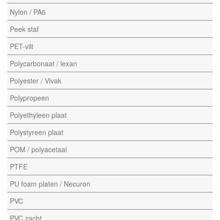
Nylon / PA6
Peek staf
PET-vilt
Polycarbonaat / lexan
Polyester / Vivak
Polypropeen
Polyethyleen plaat
Polystyreen plaat
POM / polyacetaal
PTFE
PU foam platen / Necuron
PVC
PVC zacht