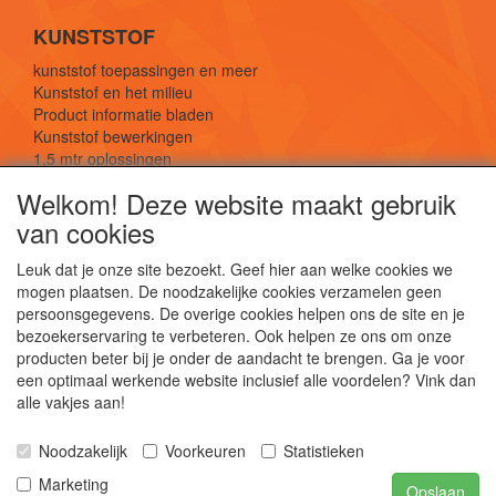
KUNSTSTOF
kunststof toepassingen en meer
Kunststof en het milieu
Product informatie bladen
Kunststof bewerkingen
1,5 mtr oplossingen
Kunststof soorten uitleg
Welkom! Deze website maakt gebruik
van cookies
SOCIALE MEDIA
Leuk dat je onze site bezoekt. Geef hier aan welke cookies we
mogen plaatsen. De noodzakelijke cookies verzamelen geen
persoonsgegevens. De overige cookies helpen ons de site en je
bezoekerservaring te verbeteren. Ook helpen ze ons om onze
producten beter bij je onder de aandacht te brengen. Ga je voor
een optimaal werkende website inclusief alle voordelen? Vink dan
De webshop voor kunststof platen, folies, buizen
alle vakjes aan!
en staf materiaal.
Kunststof bewerkingen, productontwerp en
Noodzakelijk
Voorkeuren
Statistieken
duurzame oplossingen.
Marketing
Opslaan