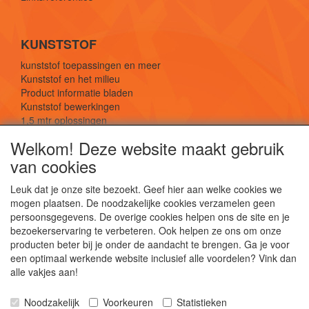
KUNSTSTOF
kunststof toepassingen en meer
Kunststof en het milieu
Product informatie bladen
Kunststof bewerkingen
1,5 mtr oplossingen
Kunststof soorten uitleg
Welkom! Deze website maakt gebruik
van cookies
SOCIALE MEDIA
Leuk dat je onze site bezoekt. Geef hier aan welke cookies we
mogen plaatsen. De noodzakelijke cookies verzamelen geen
persoonsgegevens. De overige cookies helpen ons de site en je
bezoekerservaring te verbeteren. Ook helpen ze ons om onze
producten beter bij je onder de aandacht te brengen. Ga je voor
een optimaal werkende website inclusief alle voordelen? Vink dan
De webshop voor kunststof platen, folies, buizen
alle vakjes aan!
en staf materiaal.
Kunststof bewerkingen, productontwerp en
Noodzakelijk
Voorkeuren
Statistieken