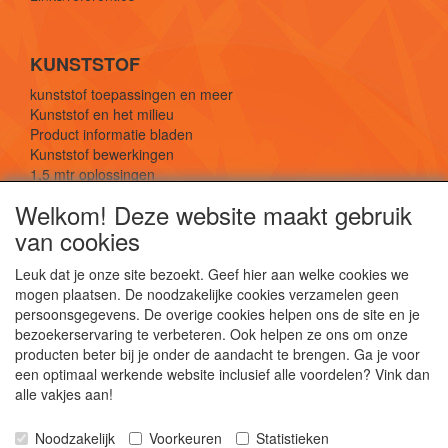
KUNSTSTOF
kunststof toepassingen en meer
Kunststof en het milieu
Product informatie bladen
Kunststof bewerkingen
1,5 mtr oplossingen
Kunststof soorten uitleg
Welkom! Deze website maakt gebruik
van cookies
SOCIALE MEDIA
Leuk dat je onze site bezoekt. Geef hier aan welke cookies we
mogen plaatsen. De noodzakelijke cookies verzamelen geen
persoonsgegevens. De overige cookies helpen ons de site en je
bezoekerservaring te verbeteren. Ook helpen ze ons om onze
producten beter bij je onder de aandacht te brengen. Ga je voor
een optimaal werkende website inclusief alle voordelen? Vink dan
De webshop voor kunststof platen, folies, buizen
alle vakjes aan!
en staf materiaal.
Kunststof bewerkingen, productontwerp en
Noodzakelijk
Voorkeuren
Statistieken