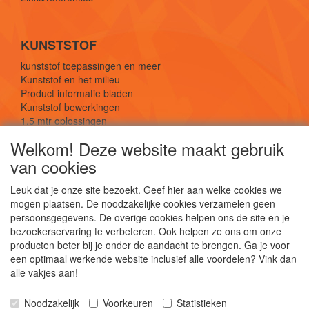
KUNSTSTOF
kunststof toepassingen en meer
Kunststof en het milieu
Product informatie bladen
Kunststof bewerkingen
1,5 mtr oplossingen
Kunststof soorten uitleg
Welkom! Deze website maakt gebruik
van cookies
SOCIALE MEDIA
Leuk dat je onze site bezoekt. Geef hier aan welke cookies we
mogen plaatsen. De noodzakelijke cookies verzamelen geen
persoonsgegevens. De overige cookies helpen ons de site en je
bezoekerservaring te verbeteren. Ook helpen ze ons om onze
producten beter bij je onder de aandacht te brengen. Ga je voor
een optimaal werkende website inclusief alle voordelen? Vink dan
De webshop voor kunststof platen, folies, buizen
alle vakjes aan!
en staf materiaal.
Kunststof bewerkingen, productontwerp en
Noodzakelijk
Voorkeuren
Statistieken