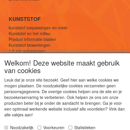
KUNSTSTOF
kunststof toepassingen en meer
Kunststof en het milieu
Product informatie bladen
Kunststof bewerkingen
1,5 mtr oplossingen
Kunststof soorten uitleg
Welkom! Deze website maakt gebruik
van cookies
SOCIALE MEDIA
Leuk dat je onze site bezoekt. Geef hier aan welke cookies we
mogen plaatsen. De noodzakelijke cookies verzamelen geen
persoonsgegevens. De overige cookies helpen ons de site en je
bezoekerservaring te verbeteren. Ook helpen ze ons om onze
producten beter bij je onder de aandacht te brengen. Ga je voor
een optimaal werkende website inclusief alle voordelen? Vink dan
De webshop voor kunststof platen, folies, buizen
alle vakjes aan!
en staf materiaal.
Kunststof bewerkingen, productontwerp en
Noodzakelijk
Voorkeuren
Statistieken