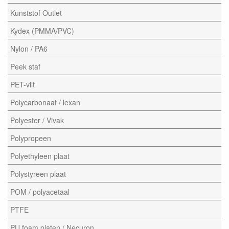
Kunststof Outlet
Kydex (PMMA/PVC)
Nylon / PA6
Peek staf
PET-vilt
Polycarbonaat / lexan
Polyester / Vivak
Polypropeen
Polyethyleen plaat
Polystyreen plaat
POM / polyacetaal
PTFE
PU foam platen / Necuron