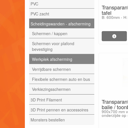
PVC
Transparan
tafel
PVC zacht
B: 600mm - H
Scheidingswanden - afscherming
Schermen / kappen
Schermen voor plafond
bevestiging
Werkplek afscherming
Verrijdbare schermen
Flexibele schermen auto en bus
Verkiezingsschermen
3D Print Filament
Transparan
balie / too
3D Print pennen en accessoires
900x700 mm v.
onderzijde op 
Monsters bestellen