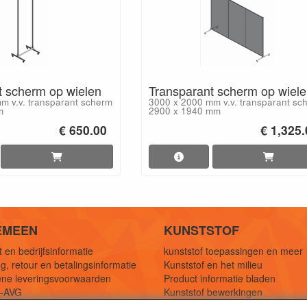
t scherm op wielen
Transparant scherm op wiel
m v.v. transparant scherm
3000 x 2000 mm v.v. transparant sc
m
2900 x 1940 mm
€ 650.00
€ 1,325
EMEEN
KUNSTSTOF
 en bedrijfsinformatie
kunststof toepassingen en meer
g, retour en betalingsinformatie
Kunststof en het milieu
ne leveringsvoorwaarden
Product informatie bladen
y-AVG
Kunststof bewerkingen
eferenties
1,5 mtr oplossingen