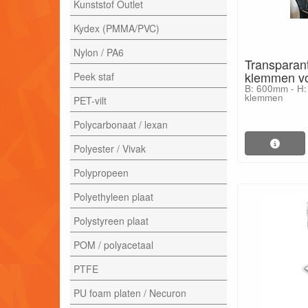
Kunststof Outlet
Kydex (PMMA/PVC)
Nylon / PA6
Transparan
klemmen vo
Peek staf
B: 600mm - H:
klemmen
PET-vilt
Polycarbonaat / lexan
Polyester / Vivak
Polypropeen
Polyethyleen plaat
Polystyreen plaat
POM / polyacetaal
PTFE
PU foam platen / Necuron