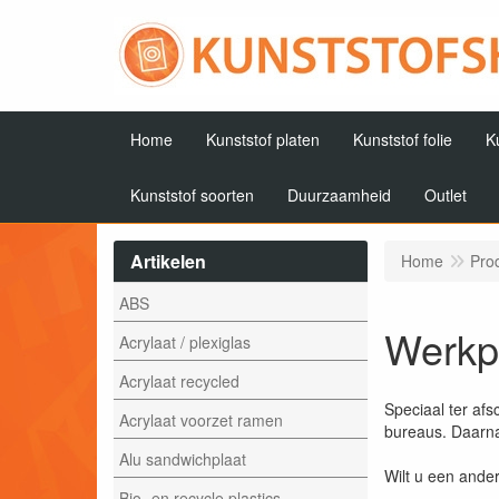
Home
Kunststof platen
Kunststof folie
K
Kunststof soorten
Duurzaamheid
Outlet
Artikelen
Home
Pro
ABS
Werkp
Acrylaat / plexiglas
Acrylaat recycled
Speciaal ter af
Acrylaat voorzet ramen
bureaus. Daarna
Alu sandwichplaat
Wilt u een ande
Bio- en recycle plastics