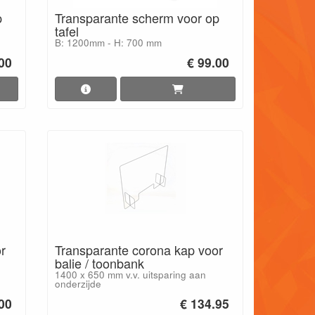
p
Transparante scherm voor op
tafel
B: 1200mm - H: 700 mm
.00
€ 99.00
r
Transparante corona kap voor
balie / toonbank
1400 x 650 mm v.v. uitsparing aan
onderzijde
00
€ 134.95