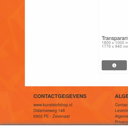
Transparan
1800 x 1000 m
1770 x 940 m
CONTACTGEGEVENS
ALG
www.kunststofshop.nl
Contact
Didamseweg 148
Leverin
6902 PE - Zevenaar
Algeme
Privac
E-mail: info@kunststofshop.nl
Links/r