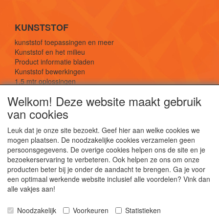
KUNSTSTOF
kunststof toepassingen en meer
Kunststof en het milieu
Product informatie bladen
Kunststof bewerkingen
1,5 mtr oplossingen
Kunststof soorten uitleg
Welkom! Deze website maakt gebruik
van cookies
SOCIALE MEDIA
Leuk dat je onze site bezoekt. Geef hier aan welke cookies we
mogen plaatsen. De noodzakelijke cookies verzamelen geen
persoonsgegevens. De overige cookies helpen ons de site en je
bezoekerservaring te verbeteren. Ook helpen ze ons om onze
producten beter bij je onder de aandacht te brengen. Ga je voor
een optimaal werkende website inclusief alle voordelen? Vink dan
De webshop voor kunststof platen, folies, buizen
alle vakjes aan!
en staf materiaal.
Kunststof bewerkingen, productontwerp en
Noodzakelijk
Voorkeuren
Statistieken
duurzame oplossingen.