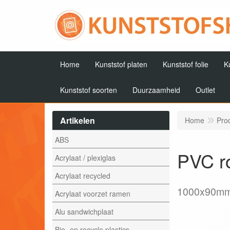
Home
Kunststof platen
Kunststof folie
K
Kunststof soorten
Duurzaamheid
Outlet
Artikelen
Home
Pro
ABS
PVC ro
Acrylaat / plexiglas
Acrylaat recycled
1000x90m
Acrylaat voorzet ramen
Alu sandwichplaat
Bio- en recycle plastics