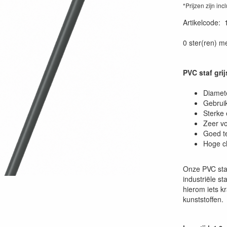
*Prijzen zijn inc
Artikelcode
:
0 ster(ren) m
PVC staf gri
Diamete
Gebruik
Sterke 
Zeer v
Goed t
Hoge c
Onze PVC stave
industriële s
hierom iets kr
kunststoffen.