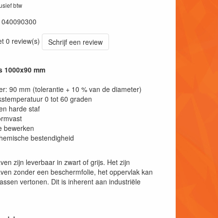
lusief btw
1040090300
et 0 review(s)
Schrijf een review
js 1000x90 mm
r: 90 mm (tolerantie + 10 % van de diameter)
stemperatuur 0 tot 60 graden
en harde staf
ormvast
e bewerken
hemische bestendigheid
n zijn leverbaar in zwart of grijs. Het zijn
taven zonder een beschermfolie, het oppervlak kan
assen vertonen. Dit is inherent aan industriële