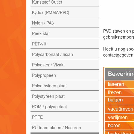
Kunststof Outlet
Kydex (PMMA/PVC)
Nylon / PA6
PVC staven en p
Peek staf
gebruikstempera
PET-vilt
Heeft u nog spe
Polycarbonaat / lexan
contactgegevens 
Polyester / Vivak
Polypropeen
Polyethyleen plaat
Polystyreen plaat
POM / polyacetaal
PTFE
PU foam platen / Necuron