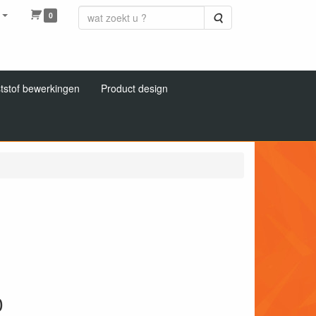
0
Zoeken
tstof bewerkingen
Product design
0