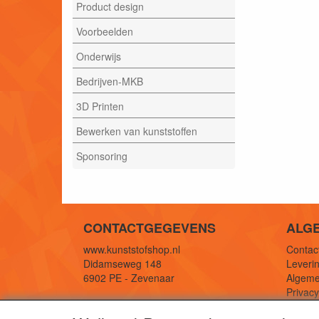
Product design
Voorbeelden
Onderwijs
Bedrijven-MKB
3D Printen
Bewerken van kunststoffen
Sponsoring
CONTACTGEGEVENS
ALG
www.kunststofshop.nl
Contact
Didamseweg 148
Leverin
6902 PE - Zevenaar
Algeme
Privac
E-mail: info@kunststofshop.nl
Links/r