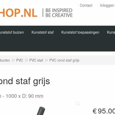
Contact
Inloggen
unststof buizen
Kunststof staf
Kunststof toepassingen
Kuns
ducten
PVC
PVC staf
PVC rond staf grijs
nd staf grijs
m
1000 x D: 90 mm
€
95.0