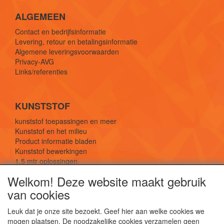
ALGEMEEN
Contact en bedrijfsinformatie
Levering, retour en betalingsinformatie
Algemene leveringsvoorwaarden
Privacy-AVG
Links/referenties
KUNSTSTOF
kunststof toepassingen en meer
Kunststof en het milieu
Product informatie bladen
Kunststof bewerkingen
1,5 mtr oplossingen
Kunststof soorten uitleg
Welkom! Deze website maakt gebruik
van cookies
SOCIALE MEDIA
Leuk dat je onze site bezoekt. Geef hier aan welke cookies we
mogen plaatsen. De noodzakelijke cookies verzamelen geen