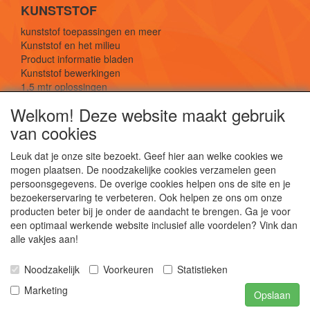
KUNSTSTOF
kunststof toepassingen en meer
Kunststof en het milieu
Product informatie bladen
Kunststof bewerkingen
1,5 mtr oplossingen
Kunststof soorten uitleg
Welkom! Deze website maakt gebruik
van cookies
SOCIALE MEDIA
Leuk dat je onze site bezoekt. Geef hier aan welke cookies we
mogen plaatsen. De noodzakelijke cookies verzamelen geen
persoonsgegevens. De overige cookies helpen ons de site en je
bezoekerservaring te verbeteren. Ook helpen ze ons om onze
producten beter bij je onder de aandacht te brengen. Ga je voor
een optimaal werkende website inclusief alle voordelen? Vink dan
De webshop voor kunststof platen, folies, buizen
alle vakjes aan!
en staf materiaal.
Kunststof bewerkingen, productontwerp en
Noodzakelijk
Voorkeuren
Statistieken
duurzame oplossingen.
Marketing
Opslaan